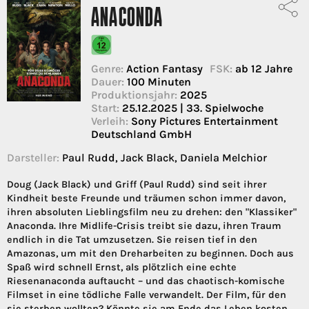
ANACONDA
Genre:
Action Fantasy
FSK:
ab 12 Jahre
Dauer:
100 Minuten
Produktionsjahr:
2025
Start:
25.12.2025 | 33. Spielwoche
Verleih:
Sony Pictures Entertainment
Deutschland GmbH
Darsteller:
Paul Rudd, Jack Black, Daniela Melchior
Doug (Jack Black) und Griff (Paul Rudd) sind seit ihrer
Kindheit beste Freunde und träumen schon immer davon,
ihren absoluten Lieblingsfilm neu zu drehen: den "Klassiker"
Anaconda. Ihre Midlife-Crisis treibt sie dazu, ihren Traum
endlich in die Tat umzusetzen. Sie reisen tief in den
Amazonas, um mit den Dreharbeiten zu beginnen. Doch aus
Spaß wird schnell Ernst, als plötzlich eine echte
Riesenanaconda auftaucht – und das chaotisch-komische
Filmset in eine tödliche Falle verwandelt. Der Film, für den
sie sterben wollten? Könnte sie am Ende das Leben kosten...