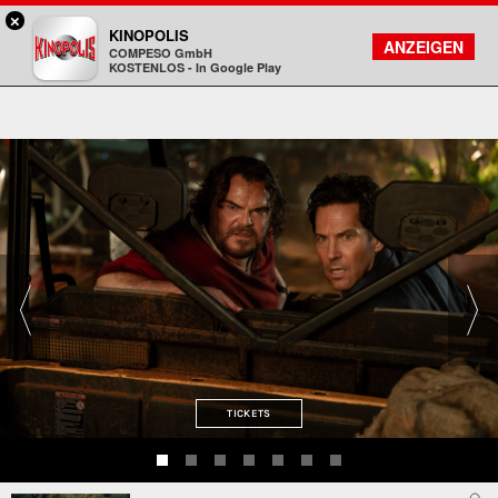
×
Viernheim / RNZ - KINOPOLIS
KINOPOLIS
FILMSUCHE
KONTO
ANZEIGEN
COMPESO GmbH
Kinopolis
KOSTENLOS - In Google Play
TICKETS