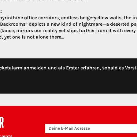
:
abyrinthine office corridors, endless beige-yellow walls, the
 “Backrooms” depicts a new kind of nightmare—a deserted paral
 glance, mirrors our reality yet slips further from it with ev
, yet one is not alone there…
cketalarm anmelden und als Erster erfahren, sobald es Vorst
R
Events