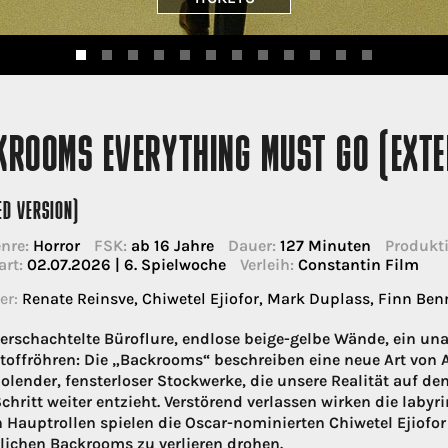
KROOMS EVERYTHING MUST GO (EXTE
ED VERSION)
nre:
Horror
FSK:
ab 16 Jahre
Dauer:
127 Minuten
Produkti
art:
02.07.2026 | 6. Spielwoche
Verleih:
Constantin Film
er:
Renate Reinsve, Chiwetel Ejiofor, Mark Duplass, Finn Benn
verschachtelte Büroflure, endlose beige-gelbe Wände, ein una
toffröhren: Die „Backrooms“ beschreiben eine neue Art von A
olender, fensterloser Stockwerke, die unsere Realität auf den
chritt weiter entzieht. Verstörend verlassen wirken die labyr
n Hauptrollen spielen die Oscar-nominierten Chiwetel Ejiofor
ichen Backrooms zu verlieren drohen.