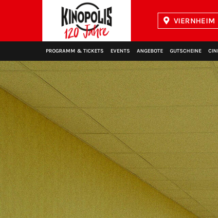
VIERNHEIM 
Kinopolis
PROGRAMM & TICKETS
EVENTS
ANGEBOTE
GUTSCHEINE
CIN