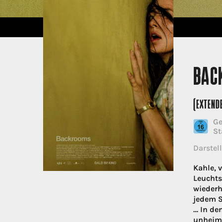
BAC
(EXTEND
Ge
St
Darstell
Kahle, 
Leuchts
wiederh
jedem S
… In de
unheiml