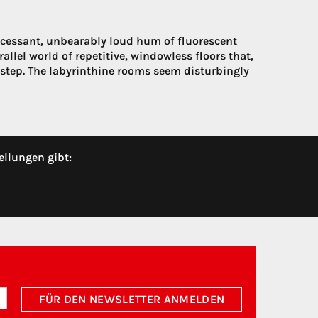
 incessant, unbearably loud hum of fluorescent
lel world of repetitive, windowless floors that,
ery step. The labyrinthine rooms seem disturbingly
ellungen gibt:
FÜR DEN NEWSLETTER ANMELDEN