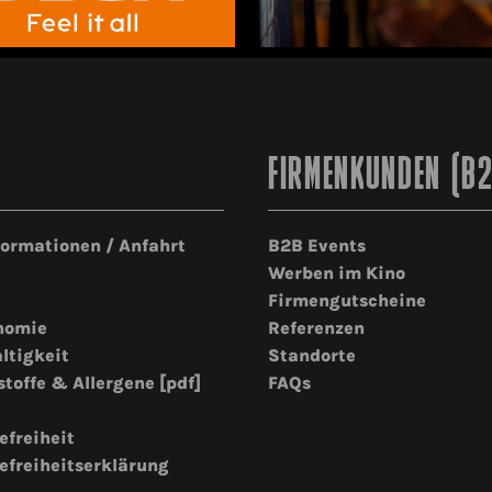
FIRMENKUNDEN (B
formationen / Anfahrt
B2B Events
Werben im Kino
Firmengutscheine
nomie
Referenzen
ltigkeit
Standorte
stoffe & Allergene [pdf]
FAQs
efreiheit
efreiheitserklärung