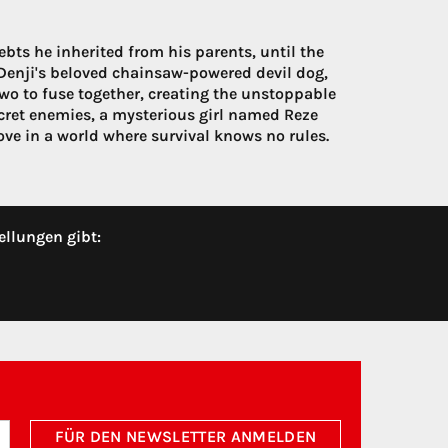
ebts he inherited from his parents, until the
Denji's beloved chainsaw-powered devil dog,
two to fuse together, creating the unstoppable
cret enemies, a mysterious girl named Reze
love in a world where survival knows no rules.
ellungen gibt:
FÜR DEN NEWSLETTER ANMELDEN