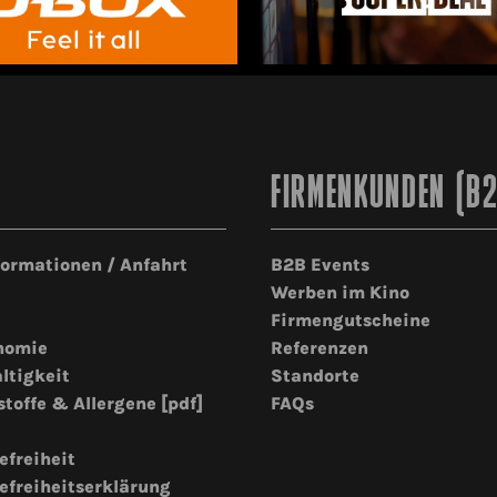
FIRMENKUNDEN (B
formationen / Anfahrt
B2B Events
Werben im Kino
Firmengutscheine
nomie
Referenzen
ltigkeit
Standorte
stoffe & Allergene [pdf]
FAQs
efreiheit
efreiheitserklärung