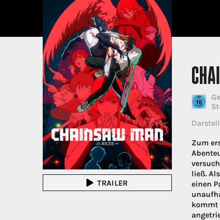
CHA
Ge
St
Darstell
Zum ers
Abenteue
versucht
ließ. A
TRAILER
einen P
unaufha
kommt e
angetri