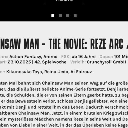
INSAW MAN - THE MOVIE: REZE ARC
nre:
Action Fantasy, Anime
FSK:
ab 16 Jahre
Dauer:
101 Mi
art:
23.10.2025 | 42. Spielwoche
Verleih:
Crunchyroll GmbH
er:
Kikunosuke Toya, Reina Ueda, Ai Fairouz
ten Mal bahnt sich Chainsaw Man seinen Weg auf die große
r, das die äußerst beliebte Anime-Serie fortsetzt. Denji arbe
e, die Schulden, die er von seinen Eltern geerbt hatte, zu be
ls er das Bewusstsein verlor, schloss Denjis geliebter, von ei
akt mit Denji und rettete ihm das Leben. Dadurch verschmo
ltbaren Chainsaw Man. Jetzt, in einem brutalen Krieg zwisc
in mysteriöses Mädchen namens Reze in seine Welt und Denj
eben von Liebe in einer Welt, in der das Überleben keine Rege