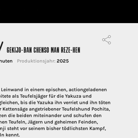
 /
GEKIJO-BAN CHENSO MAN REZE-HEN
nuten
Produktionsjahr:
2025
 Leinwand in einem epischen, actiongeladenen
itete als Teufelsjäger für die Yakuza und
gleichen, bis die Yazuka ihn verriet und ihn töten
ner Kettensäge angetriebener Teufelshund Pochita,
lzen die beiden miteinander und schufen den
hen Teufeln, Jägern und geheimen Feinden,
i steht vor seinem bisher tödlichsten Kampf,
ln kennt.