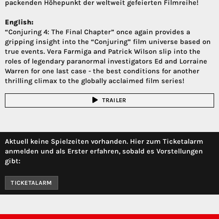
packenden Höhepunkt der weltweit gefeierten Filmreihe!
English:
“Conjuring 4: The Final Chapter” once again provides a
gripping insight into the “Conjuring” film universe based on
true events. Vera Farmiga and Patrick Wilson slip into the
roles of legendary paranormal investigators Ed and Lorraine
Warren for one last case - the best conditions for another
thrilling climax to the globally acclaimed film series!
TRAILER
Aktuell keine Spielzeiten vorhanden. Hier zum Ticketalarm
anmelden und als Erster erfahren, sobald es Vorstellungen
gibt:
TICKETALARM