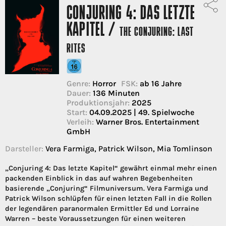
CONJURING 4: DAS LETZTE
KAPITEL /
THE CONJURING: LAST
RITES
Genre:
Horror
FSK:
ab 16 Jahre
Dauer:
136 Minuten
Produktionsjahr:
2025
Start:
04.09.2025 | 49. Spielwoche
Verleih:
Warner Bros. Entertainment
GmbH
Darsteller:
Vera Farmiga, Patrick Wilson, Mia Tomlinson
„Conjuring 4: Das letzte Kapitel“ gewährt einmal mehr einen
packenden Einblick in das auf wahren Begebenheiten
basierende „Conjuring“ Filmuniversum. Vera Farmiga und
Patrick Wilson schlüpfen für einen letzten Fall in die Rollen
der legendären paranormalen Ermittler Ed und Lorraine
Warren – beste Voraussetzungen für einen weiteren