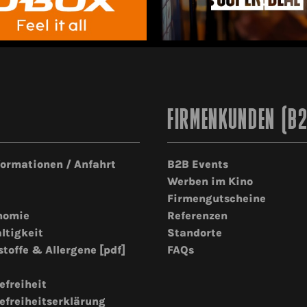
FIRMENKUNDEN (B
formationen / Anfahrt
B2B Events
Werben im Kino
Firmengutscheine
nomie
Referenzen
ltigkeit
Standorte
stoffe & Allergene [pdf]
FAQs
efreiheit
efreiheitserklärung