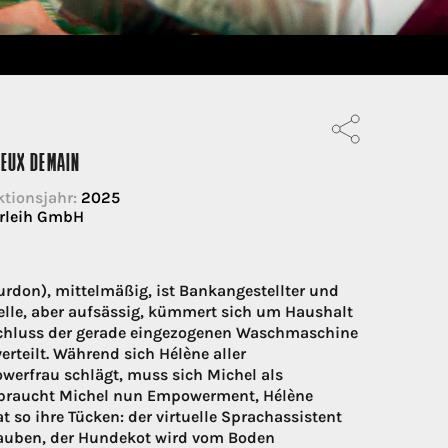
IEUX DEMAIN
tionsjahr:
2025
erleih GmbH
ourdon), mittelmäßig, ist Bankangestellter und
welle, aber aufsässig, kümmert sich um Haushalt
rzschluss der gerade eingezogenen Waschmaschine
erteilt. Während sich Hélène aller
owerfrau schlägt, muss sich Michel als
braucht Michel nun Empowerment, Hélène
 so ihre Tücken: der virtuelle Sprachassistent
rauben, der Hundekot wird vom Boden