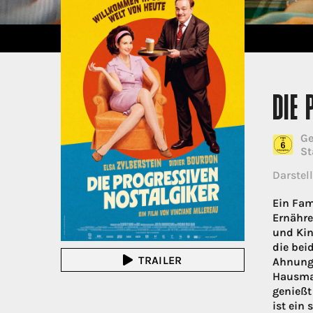
DIE 
Ge
St
Darstell
Ein Fam
Ernähre
und Kin
die beid
TRAILER
Ahnungs
Hausman
genießt
ist ein