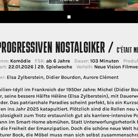
PROGRESSIVEN NOSTALGIKER /
C'ÉTAIT M
nre:
Komödie
FSK:
ab 6 Jahre
Dauer:
103 Minuten
Produk
art:
22.01.2026 | 29. Spielwoche
Verleih:
Neue Vision Filmv
er:
Elsa Zylberstein, Didier Bourdon, Aurore Clément
ilien-Idyll im Frankreich der 1950er Jahre: Michel (Didier B
r, seine bessere Hälfte Hélène (Elsa Zylberstein), mit Dauer
der. Das patriarchale Paradies scheint perfekt, bis ein Ku
en ins Jahr 2025 katapultiert. Plötzlich sind die Rollen neu v
losigkeit zum Trotz erstaunlich gut als karriere-intensive P
n im Smart-Home abmühen. Statt Unterwerfungsrhetorik 
 die Freiheit der Emanzipation. Doch die schöne neue Welt hat
 sturer Bock, die Möbel muss man sich selbst zusammensch