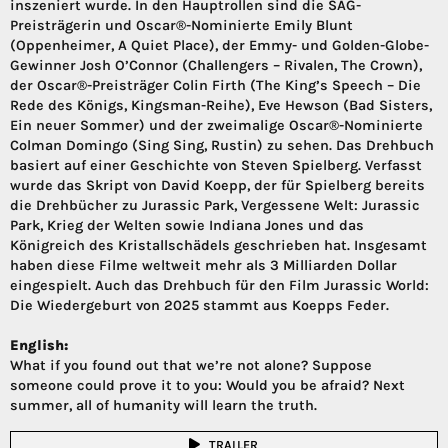
inszeniert wurde. In den Hauptrollen sind die SAG-
Preisträgerin und Oscar®-Nominierte Emily Blunt
(Oppenheimer, A Quiet Place), der Emmy- und Golden-Globe-
Gewinner Josh O’Connor (Challengers – Rivalen, The Crown),
der Oscar®-Preisträger Colin Firth (The King’s Speech – Die
Rede des Königs, Kingsman-Reihe), Eve Hewson (Bad Sisters,
Ein neuer Sommer) und der zweimalige Oscar®-Nominierte
Colman Domingo (Sing Sing, Rustin) zu sehen. Das Drehbuch
basiert auf einer Geschichte von Steven Spielberg. Verfasst
wurde das Skript von David Koepp, der für Spielberg bereits
die Drehbücher zu Jurassic Park, Vergessene Welt: Jurassic
Park, Krieg der Welten sowie Indiana Jones und das
Königreich des Kristallschädels geschrieben hat. Insgesamt
haben diese Filme weltweit mehr als 3 Milliarden Dollar
eingespielt. Auch das Drehbuch für den Film Jurassic World:
Die Wiedergeburt von 2025 stammt aus Koepps Feder.
English:
What if you found out that we’re not alone? Suppose
someone could prove it to you: Would you be afraid? Next
summer, all of humanity will learn the truth.
TRAILER