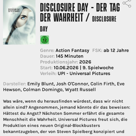
DISCLOSURE DAY - DER TAG
DER WAHRHEIT /
DISCLOSURE
DAY
Genre:
Action Fantasy
FSK:
ab 12 Jahre
Dauer:
145 Minuten
Produktionsjahr:
2026
Start:
10.06.2026 | 9. Spielwoche
Verleih:
UPI - Universal Pictures
Darsteller:
Emily Blunt, Josh O'Connor, Colin Firth, Eve
Hewson, Colman Domingo, Wyatt Russell
Was wäre, wenn du herausfinden würdest, dass wir nicht
allein sind? Angenommen, jemand könnte dir das beweisen:
Hättest du Angst? Nächsten Sommer erfährt die gesamte
Menschheit die Wahrheit. Universal Pictures freut sich, die
Produktion eines neuen Original-Blockbusters
bekanntzugeben, der von Steven Spielberg konzipiert und