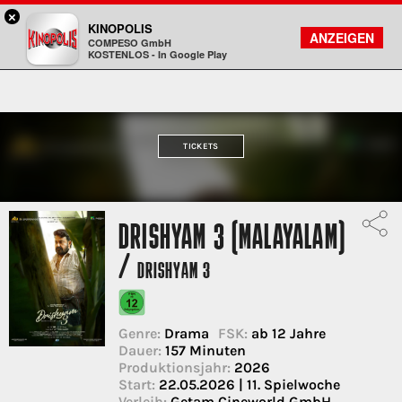
×
Viernheim / RNZ - KINOPOLIS
KINOPOLIS
FILMSUCHE
KONTO
ANZEIGEN
COMPESO GmbH
Kinopolis
KOSTENLOS - In Google Play
TICKETS
DRISHYAM 3 (MALAYALAM)
/
DRISHYAM 3
Genre:
Drama
FSK:
ab 12 Jahre
Dauer:
157 Minuten
Produktionsjahr:
2026
Start:
22.05.2026 | 11. Spielwoche
Verleih:
Getam Cineworld GmbH