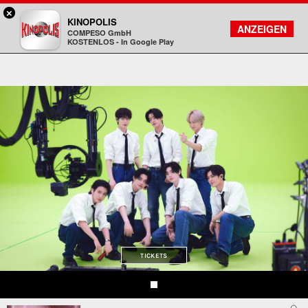
×
Viernheim / RNZ - KINOPOLIS
KINOPOLIS
FILMSUCHE
KONTO
ANZEIGEN
COMPESO GmbH
Kinopolis
KOSTENLOS - In Google Play
TICKETS