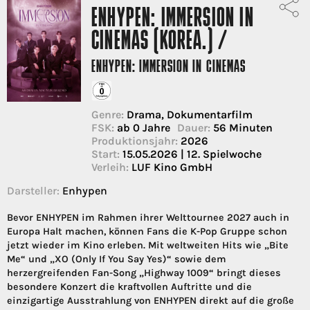
ENHYPEN: IMMERSION IN
CINEMAS (KOREA.) /
ENHYPEN: IMMERSION IN CINEMAS
Genre:
Drama, Dokumentarfilm
FSK:
ab 0 Jahre
Dauer:
56 Minuten
Produktionsjahr:
2026
Start:
15.05.2026 | 12. Spielwoche
Verleih:
LUF Kino GmbH
Darsteller:
Enhypen
Bevor ENHYPEN im Rahmen ihrer Welttournee 2027 auch in
Europa Halt machen, können Fans die K-Pop Gruppe schon
jetzt wieder im Kino erleben. Mit weltweiten Hits wie „Bite
Me“ und „XO (Only If You Say Yes)“ sowie dem
herzergreifenden Fan-Song „Highway 1009“ bringt dieses
besondere Konzert die kraftvollen Auftritte und die
einzigartige Ausstrahlung von ENHYPEN direkt auf die große