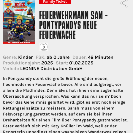
Family Ticket
FEUERWEHRMANN SAM -
PONTYPANDYS NEUE
FEUERWACHE
Genre:
Kinder
FSK:
ab 0 Jahre
Dauer:
48 Minuten
Produktionsjahr:
2025
Start:
01.02.2025
Verleih:
LEONINE Distribution GmbH
In Pontypandy steht die große Eröffnung der neuen,
hochmodernen Feuerwache bevor. Alle sind aufgeregt, vor
allem die Pfadfinder. Denn Elvis hat ihnen eine sagenhafte
Überraschung versprochen. Was kann das nur sein? Doch
bevor das Geheimnis gelüftet wird, gibt es erst noch einige
Rettungseinsätze zu meistern. Sarah muss von einem
Felsvorsprung gerettet werden, auf dem sie bei ihren
Dreharbeiten für einen Film über Pontypandy gestrandet ist.
Peter verläuft sich mit Katy Knüller im Wald, weil er der
Reporterin unbedingt einen waghalsigen Wanderweg zeigen