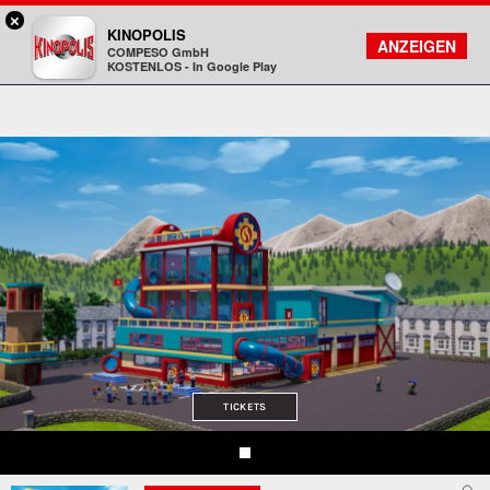
×
Viernheim / RNZ - KINOPOLIS
KINOPOLIS
FILMSUCHE
KONTO
ANZEIGEN
COMPESO GmbH
Kinopolis
KOSTENLOS - In Google Play
TICKETS