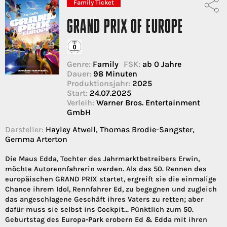
Family Ticket
GRAND PRIX OF EUROPE
Genre:
Family
FSK:
ab 0 Jahre
Dauer:
98 Minuten
Produktionsjahr:
2025
Start:
24.07.2025
Verleih:
Warner Bros. Entertainment
GmbH
Darsteller:
Hayley Atwell, Thomas Brodie-Sangster,
Gemma Arterton
Die Maus Edda, Tochter des Jahrmarktbetreibers Erwin,
möchte Autorennfahrerin werden. Als das 50. Rennen des
europäischen GRAND PRIX startet, ergreift sie die einmalige
Chance ihrem Idol, Rennfahrer Ed, zu begegnen und zugleich
das angeschlagene Geschäft ihres Vaters zu retten; aber
dafür muss sie selbst ins Cockpit... Pünktlich zum 50.
Geburtstag des Europa-Park erobern Ed & Edda mit ihren