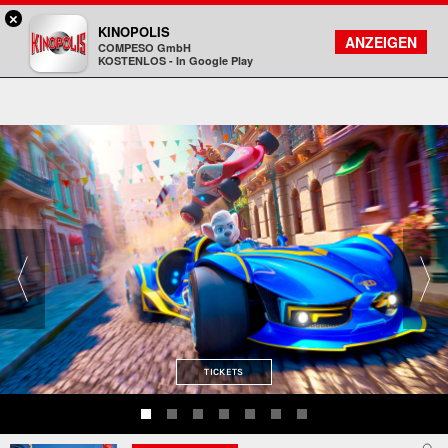
×
Viernheim / RNZ - KINOPOLIS
KINOPOLIS
FILMSUCHE
KONTO
ANZEIGEN
COMPESO GmbH
Kinopolis
KOSTENLOS - In Google Play
TICKETS