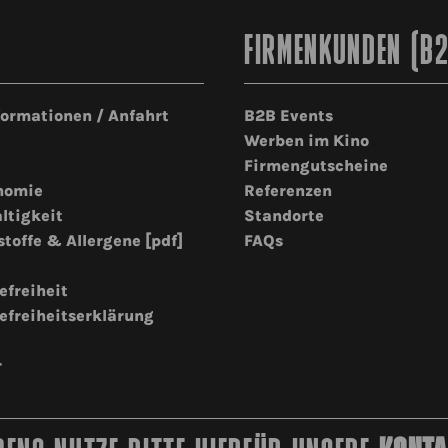
FIRMENKUNDEN (B
formationen / Anfahrt
B2B Events
Werben im Kino
Firmengutscheine
nomie
Referenzen
ltigkeit
Standorte
stoffe & Allergene [pdf]
FAQs
efreiheit
efreiheitserklärung
r