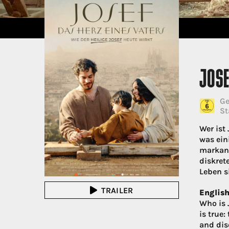
JOSE
Ge
St
Wer ist
was ein
markant
diskret
Leben s
TRAILER
English
Who is 
is true
and disc