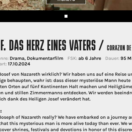
F. DAS HERZ EINES VATERS /
CORAZON DE
nre:
Drama, Dokumentarfilm
FSK:
ab 6 Jahre
Dauer:
95 M
art:
17.10.2024
 Josef von Nazareth wirklich? Wir haben uns auf eine Reise 
ige behaupten, wahr ist: dass dieser mysteriöse Mann heute 
en Orten auf fünf Kontinenten Halt machen und Heiligtümer
en und stillen Zimmermanns entdecken. Wir werden beeind
ich dank des Heiligen Josef verändert hat.
:
Joseph of Nazareth really? We have embarked on a journey ar
: that this mysterious man is more alive today than ever. We w
over shrines, festivals and devotions in honor of this discre