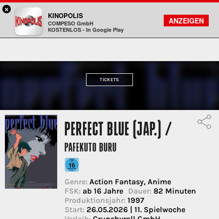
×
Viernheim / RNZ - KINOPOLIS
KINOPOLIS
FILMSUCHE
KONTO
ANZEIGEN
COMPESO GmbH
Kinopolis
KOSTENLOS - In Google Play
TICKETS
PERFECT BLUE (JAP.) /
PAFEKUTO BURU
Genre:
Action Fantasy, Anime
FSK:
ab 16 Jahre
Dauer:
82 Minuten
Produktionsjahr:
1997
Start:
26.05.2026 | 11. Spielwoche
Verleih:
Crunchyroll GmbH