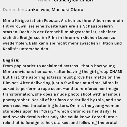
Darsteller:
Junko Iwao, Masaaki Okura
Mima Kirigoe ist ein Popstar. Als keines ihrer Alben mehr ein
Hit wird, will sie eine zweite Karriere als Schauspielerin
starten. Doch als der Fernsehfilm abgedreht ist, scheinen
sich die Ereignisse im Film in ihrem wirklichen Leben zu
wiederholen. Bald kann sie nicht mehr zwischen Fiktion und
Realität unterscheiden.
English:
From pop starlet to acclaimed actress—that’s how young
Mima envisions her career after leaving the girl group CHAM!
But first, the aspiring actress must prove her mettle on the
film set. After delivering just a few lines at a time, Mima is
asked to perform a rape scene—and to reinforce her image
transformation, she does a nude photo shoot with a famous
photographer. Not all of her fans are thrilled by this, and she
even receives threatening letters. Online, the young woman
stumbles upon her “diary,” which chronicles her daily life
and reveals details that only she could know. Forced into a
role that is foreign to her, stalked, and following the brutal