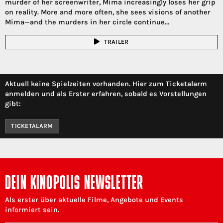
murder of her screenwriter, Mima increasingly loses her grip
on reality. More and more often, she sees visions of another
Mima—and the murders in her circle continue…
TRAILER
Aktuell keine Spielzeiten vorhanden. Hier zum Ticketalarm
anmelden und als Erster erfahren, sobald es Vorstellungen
gibt:
TICKETALARM
DEIN KINOPOLIS NEWSLETTER
Als erster über aktuelle Filme, Angebote und Events
informiert sein.