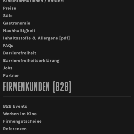
Kinoinformationen / Anfahrt
Preise
Säle
Gastronomie
Nachhaltigkeit
Inhaltsstoffe & Allergene [pdf]
FAQs
Barrierefreiheit
Barrierefreiheitserklärung
Jobs
Partner
FIRMENKUNDEN (B2B)
B2B Events
Werben im Kino
Firmengutscheine
Referenzen