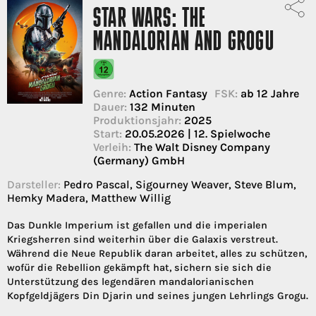
STAR WARS: THE
MANDALORIAN AND GROGU
Genre:
Action Fantasy
FSK:
ab 12 Jahre
Dauer:
132 Minuten
Produktionsjahr:
2025
Start:
20.05.2026 | 12. Spielwoche
Verleih:
The Walt Disney Company
(Germany) GmbH
Darsteller:
Pedro Pascal, Sigourney Weaver, Steve Blum,
Hemky Madera, Matthew Willig
Das Dunkle Imperium ist gefallen und die imperialen
Kriegsherren sind weiterhin über die Galaxis verstreut.
Während die Neue Republik daran arbeitet, alles zu schützen,
wofür die Rebellion gekämpft hat, sichern sie sich die
Unterstützung des legendären mandalorianischen
Kopfgeldjägers Din Djarin und seines jungen Lehrlings Grogu.