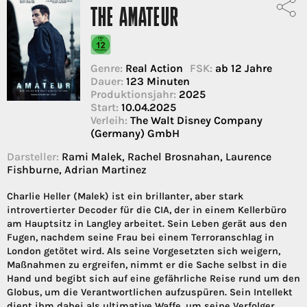
THE AMATEUR
Genre:
Real Action
FSK:
ab 12 Jahre
Dauer:
123 Minuten
Produktionsjahr:
2025
Start:
10.04.2025
Verleih:
The Walt Disney Company
(Germany) GmbH
Darsteller:
Rami Malek, Rachel Brosnahan, Laurence
Fishburne, Adrian Martinez
Charlie Heller (Malek) ist ein brillanter, aber stark
introvertierter Decoder für die CIA, der in einem Kellerbüro
am Hauptsitz in Langley arbeitet. Sein Leben gerät aus den
Fugen, nachdem seine Frau bei einem Terroranschlag in
London getötet wird. Als seine Vorgesetzten sich weigern,
Maßnahmen zu ergreifen, nimmt er die Sache selbst in die
Hand und begibt sich auf eine gefährliche Reise rund um den
Globus, um die Verantwortlichen aufzuspüren. Sein Intellekt
dient ihm dabei als ultimative Waffe, um seine Verfolger