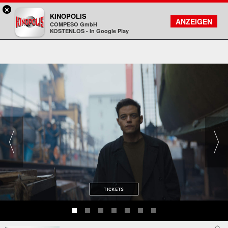
×
Viernheim / RNZ - KINOPOLIS
KINOPOLIS
FILMSUCHE
KONTO
ANZEIGEN
COMPESO GmbH
Kinopolis
KOSTENLOS - In Google Play
TICKETS