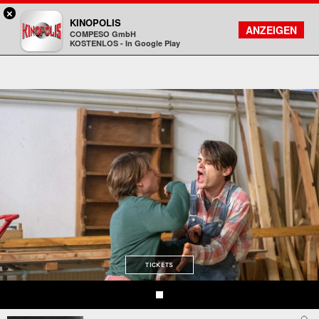
×
Viernheim / RNZ - KINOPOLIS
KINOPOLIS
FILMSUCHE
KONTO
ANZEIGEN
COMPESO GmbH
Kinopolis
KOSTENLOS - In Google Play
TICKETS