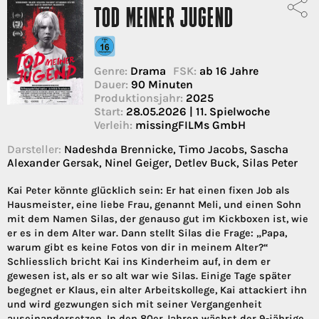
TOD MEINER JUGEND
Genre:
Drama
FSK:
ab 16 Jahre
Dauer:
90 Minuten
Produktionsjahr:
2025
Start:
28.05.2026 | 11. Spielwoche
Verleih:
missingFILMs GmbH
Darsteller:
Nadeshda Brennicke, Timo Jacobs, Sascha
Alexander Gersak, Ninel Geiger, Detlev Buck, Silas Peter
Kai Peter könnte glücklich sein: Er hat einen fixen Job als
Hausmeister, eine liebe Frau, genannt Meli, und einen Sohn
mit dem Namen Silas, der genauso gut im Kickboxen ist, wie
er es in dem Alter war. Dann stellt Silas die Frage: „Papa,
warum gibt es keine Fotos von dir in meinem Alter?“
Schliesslich bricht Kai ins Kinderheim auf, in dem er
gewesen ist, als er so alt war wie Silas. Einige Tage später
begegnet er Klaus, ein alter Arbeitskollege, Kai attackiert ihn
und wird gezwungen sich mit seiner Vergangenheit
auseinandersetzen. In den 80er Jahren wächst der 9-jährige