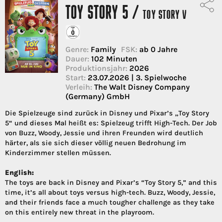
TOY STORY 5 /
TOY STORY V
Genre:
Family
FSK:
ab 0 Jahre
Dauer:
102 Minuten
Produktionsjahr:
2026
Start:
23.07.2026 | 3. Spielwoche
Verleih:
The Walt Disney Company
(Germany) GmbH
Die Spielzeuge sind zurück in Disney und Pixar’s „Toy Story
5“ und dieses Mal heißt es: Spielzeug trifft High-Tech. Der Job
von Buzz, Woody, Jessie und ihren Freunden wird deutlich
härter, als sie sich dieser völlig neuen Bedrohung im
Kinderzimmer stellen müssen.
English:
The toys are back in Disney and Pixar’s “Toy Story 5,” and this
time, it’s all about toys versus high-tech. Buzz, Woody, Jessie,
and their friends face a much tougher challenge as they take
on this entirely new threat in the playroom.