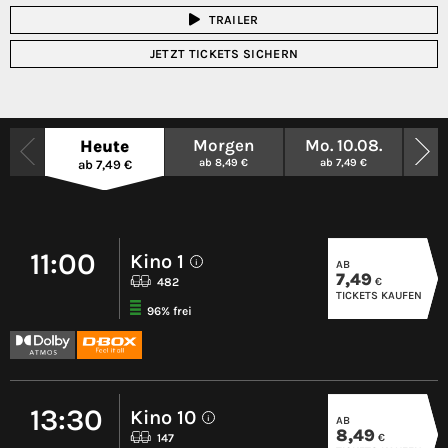
TRAILER
JETZT TICKETS SICHERN
Morgen
Mo. 10.08.
Di
Heute
ab 8,49 €
ab 7,49 €
a
ab 7,49 €
11:00
Kino 1
AB
i
7,49
€
482
TICKETS KAUFEN
96% frei
13:30
Kino 10
AB
i
8,49
€
147