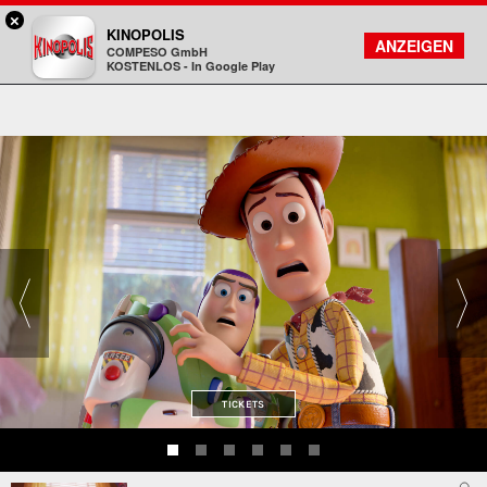
×
Viernheim / RNZ - KINOPOLIS
KINOPOLIS
FILMSUCHE
KONTO
ANZEIGEN
COMPESO GmbH
Kinopolis
KOSTENLOS - In Google Play
TICKETS