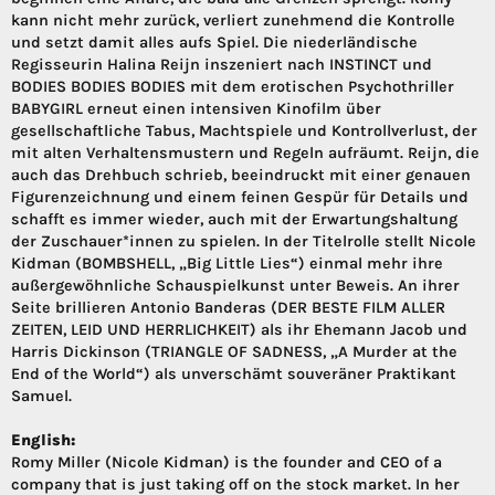
kann nicht mehr zurück, verliert zunehmend die Kontrolle
und setzt damit alles aufs Spiel. Die niederländische
Regisseurin Halina Reijn inszeniert nach INSTINCT und
BODIES BODIES BODIES mit dem erotischen Psychothriller
BABYGIRL erneut einen intensiven Kinofilm über
gesellschaftliche Tabus, Machtspiele und Kontrollverlust, der
mit alten Verhaltensmustern und Regeln aufräumt. Reijn, die
auch das Drehbuch schrieb, beeindruckt mit einer genauen
Figurenzeichnung und einem feinen Gespür für Details und
schafft es immer wieder, auch mit der Erwartungshaltung
der Zuschauer*innen zu spielen. In der Titelrolle stellt Nicole
Kidman (BOMBSHELL, „Big Little Lies“) einmal mehr ihre
außergewöhnliche Schauspielkunst unter Beweis. An ihrer
Seite brillieren Antonio Banderas (DER BESTE FILM ALLER
ZEITEN, LEID UND HERRLICHKEIT) als ihr Ehemann Jacob und
Harris Dickinson (TRIANGLE OF SADNESS, „A Murder at the
End of the World“) als unverschämt souveräner Praktikant
Samuel.
English:
Romy Miller (Nicole Kidman) is the founder and CEO of a
company that is just taking off on the stock market. In her