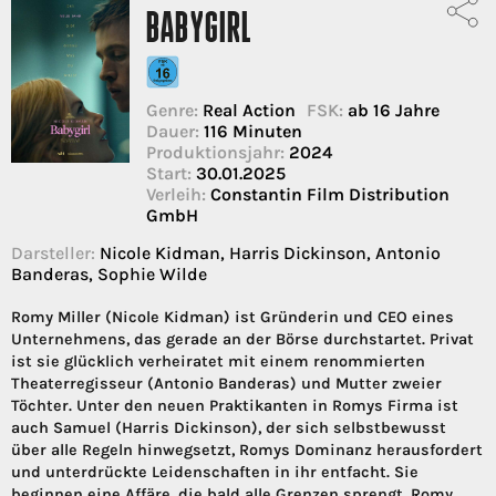
BABYGIRL
Genre:
Real Action
FSK:
ab 16 Jahre
Dauer:
116 Minuten
Produktionsjahr:
2024
Start:
30.01.2025
Verleih:
Constantin Film Distribution
GmbH
Darsteller:
Nicole Kidman, Harris Dickinson, Antonio
Banderas, Sophie Wilde
Romy Miller (Nicole Kidman) ist Gründerin und CEO eines
Unternehmens, das gerade an der Börse durchstartet. Privat
ist sie glücklich verheiratet mit einem renommierten
Theaterregisseur (Antonio Banderas) und Mutter zweier
Töchter. Unter den neuen Praktikanten in Romys Firma ist
auch Samuel (Harris Dickinson), der sich selbstbewusst
über alle Regeln hinwegsetzt, Romys Dominanz herausfordert
und unterdrückte Leidenschaften in ihr entfacht. Sie
beginnen eine Affäre, die bald alle Grenzen sprengt. Romy