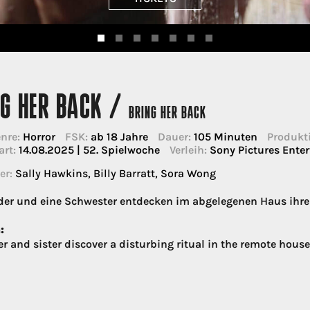
NG HER BACK /
BRING HER BACK
nre:
Horror
FSK:
ab 18 Jahre
Dauer:
105 Minuten
Produkti
art:
14.08.2025 | 52. Spielwoche
Verleih:
Sony Pictures Ent
er:
Sally Hawkins, Billy Barratt, Sora Wong
der und eine Schwester entdecken im abgelegenen Haus ihrer
:
r and sister discover a disturbing ritual in the remote house