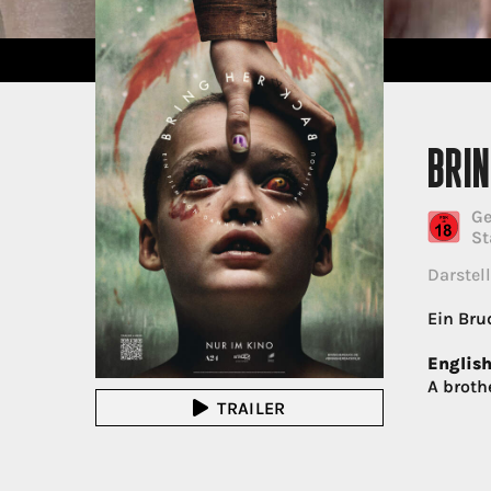
BRI
Ge
St
Darstell
Ein Bru
English
A brothe
TRAILER