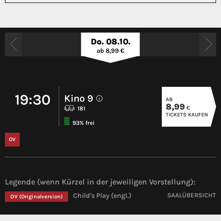
Do. 08.10.
ab 8,99 €
19:30
Kino 9
AB
i
8,99
€
181
TICKETS KAUFEN
93% frei
OV
Legende (wenn Kürzel in der jeweiligen Vorstellung):
Child's Play (engl.)
SAALÜBERSICHT
OV
(Originalversion)