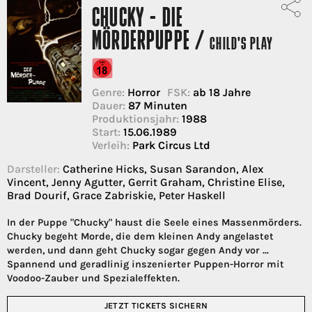
CHUCKY - DIE
MÖRDERPUPPE /
CHILD'S PLAY
Genre:
Horror
FSK:
ab 18 Jahre
Dauer:
87 Minuten
Produktionsjahr:
1988
Start:
15.06.1989
Verleih:
Park Circus Ltd
Darsteller:
Catherine Hicks, Susan Sarandon, Alex
Vincent, Jenny Agutter, Gerrit Graham, Christine Elise,
Brad Dourif, Grace Zabriskie, Peter Haskell
In der Puppe "Chucky" haust die Seele eines Massenmörders.
Chucky begeht Morde, die dem kleinen Andy angelastet
werden, und dann geht Chucky sogar gegen Andy vor ...
Spannend und geradlinig inszenierter Puppen-Horror mit
Voodoo-Zauber und Spezialeffekten.
JETZT TICKETS SICHERN