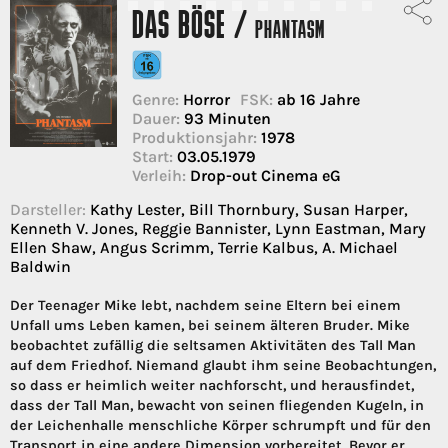
DAS BÖSE /
PHANTASM
Genre:
Horror
FSK:
ab 16 Jahre
Dauer:
93 Minuten
Produktionsjahr:
1978
Start:
03.05.1979
Verleih:
Drop-out Cinema eG
Darsteller:
Kathy Lester, Bill Thornbury, Susan Harper,
Kenneth V. Jones, Reggie Bannister, Lynn Eastman, Mary
Ellen Shaw, Angus Scrimm, Terrie Kalbus, A. Michael
Baldwin
Der Teenager Mike lebt, nachdem seine Eltern bei einem
Unfall ums Leben kamen, bei seinem älteren Bruder. Mike
beobachtet zufällig die seltsamen Aktivitäten des Tall Man
auf dem Friedhof. Niemand glaubt ihm seine Beobachtungen,
so dass er heimlich weiter nachforscht, und herausfindet,
dass der Tall Man, bewacht von seinen fliegenden Kugeln, in
der Leichenhalle menschliche Körper schrumpft und für den
Transport in eine andere Dimension vorbereitet. Bevor er