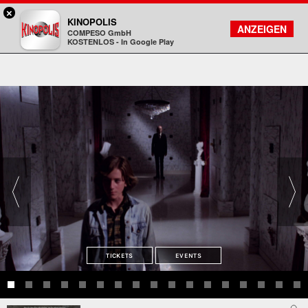
×
Bad Godesberg - KINOPOLIS
KINOPOLIS
FILMSUCHE
KONTO
ANZEIGEN
COMPESO GmbH
Kinopolis
KOSTENLOS - In Google Play
TICKETS
EVENTS