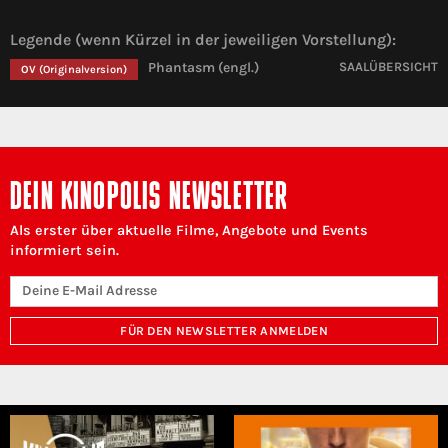
Legende (wenn Kürzel in der jeweiligen Vorstellung):
Phantasm (engl.)
SAALÜBERSICHT
OV
(Originalversion)
DEIN KINOPOLIS NEWSLETTER
Als erster über aktuelle Filme, Angebote und Events
informiert sein.
FÜR DEN NEWSLETTER ANMELDEN