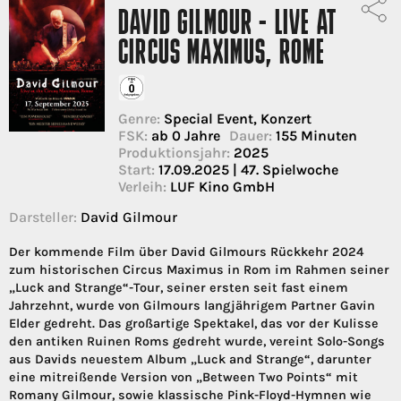
DAVID GILMOUR - LIVE AT
CIRCUS MAXIMUS, ROME
Genre:
Special Event, Konzert
FSK:
ab 0 Jahre
Dauer:
155 Minuten
Produktionsjahr:
2025
Start:
17.09.2025 | 47. Spielwoche
Verleih:
LUF Kino GmbH
Darsteller:
David Gilmour
Der kommende Film über David Gilmours Rückkehr 2024
zum historischen Circus Maximus in Rom im Rahmen seiner
„Luck and Strange“-Tour, seiner ersten seit fast einem
Jahrzehnt, wurde von Gilmours langjährigem Partner Gavin
Elder gedreht. Das großartige Spektakel, das vor der Kulisse
den antiken Ruinen Roms gedreht wurde, vereint Solo-Songs
aus Davids neuestem Album „Luck and Strange“, darunter
eine mitreißende Version von „Between Two Points“ mit
Romany Gilmour, sowie klassische Pink-Floyd-Hymnen wie