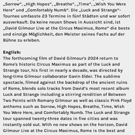
„Sorrow“, „High Hopes“, „Breathe“, „Time“, „Wish You Were
Here“ und „Comfortably Numb“. Die „Luck and Strange“-
Tournee umfasste 23 Termine in fünf Städten und war sofort
ausverkauft. Da keine neuen Shows in Aussicht sind, ist
„David Gilmour Live at the Circus Maximus, Rome“ die beste
und einzige Möglichkeit, den Meister seines Fachs auf der
Bühne zu erleben.
English:
The forthcoming film of David Gilmour's 2024 return to
Rome's historic Circus Maximus as part of the Luck and
Strange tour, his first in nearly a decade, was directed by
long-time Gilmour collaborator Gavin Elder. The sublime
spectacle, filmed against the backdrop of the ancient ruins
of Rome, blends solo tracks from David’s most recent album
Luck and Strange including a stirring rendition of Between
Two Points with Romany Gilmour as well as classic Pink Floyd
anthems such as Sorrow, High Hopes, Breathe, Time, Wish
You Were Here, and Comfortably Numb. The Luck and Strange
tour spanned twenty-three dates in five cities and was
instantly sold out. With no new shows on the horizon, David
Gilmour Live at the Circus Maximus, Rome is the best and