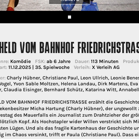
HELD VOM BAHNHOF FRIEDRICHSTRA
nre:
Komödie
FSK:
ab 6 Jahre
Dauer:
113 Minuten
Produk
art:
11.12.2025 | 35. Spielwoche
Verleih:
X Verleih AG
er:
Charly Hübner, Christiane Paul, Leon Ullrich, Leonie Benes
Vogel, Yvon Sable Moltzen, Helena Landau, Dirk Martens, Eva L
r, Claudia Eisinger, Bernhard Schütz, Katarina Witt, Annab
D VOM BAHNHOF FRIEDRICHSTRASSE erzählt die Geschichte vo
ekenbesitzer Micha Hartung (Charly Hübner), der ungewoll
restag des Mauerfalls ein Journalist zum Drahtzieher der größ
lötzlich Kopf. Als Hochstapler wider Willen verstrickt sich
ten Lügen. Und als das fragile Kartenhaus der Geschichte 
ig im Chaos versinkt, trifft er Paula (Christiane Paul). Dass e