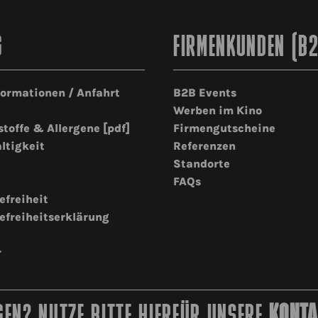
G
FIRMENKUNDEN (B
formationen / Anfahrt
B2B Events
Werben im Kino
stoffe & Allergene [pdf]
Firmengutscheine
ltigkeit
Referenzen
Standorte
FAQs
efreiheit
efreiheitserklärung
r
EN? NUTZE BITTE HIERFÜR UNSERE
KONTA