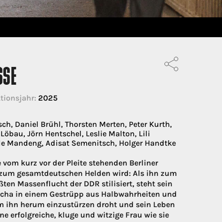
SSE
tionsjahr:
2025
ch, Daniel Brühl, Thorsten Merten, Peter Kurth,
öbau, Jörn Hentschel, Leslie Malton, Lili
elle Mandeng, Adisat Semenitsch, Holger Handtke
m kurz vor der Pleite stehenden Berliner
t zum gesamtdeutschen Helden wird: Als ihn zum
ten Massenflucht der DDR stilisiert, steht sein
 Micha in einem Gestrüpp aus Halbwahrheiten und
um ihn herum einzustürzen droht und sein Leben
ine erfolgreiche, kluge und witzige Frau wie sie