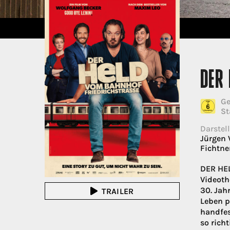
DER 
Ge
St
Darstell
Jürgen 
Fichtne
DER HEL
Videoth
30. Jah
TRAILER
Leben p
handfes
so richt