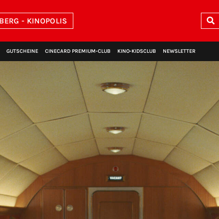
BERG - KINOPOLIS
GUTSCHEINE
CINECARD PREMIUM‑CLUB
KINO‑KIDSCLUB
NEWSLETTER