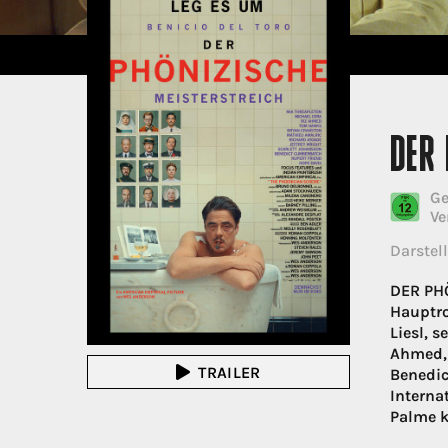
DER 
Ge
Ve
Darstell
DER PHÖ
Hauptro
Liesl, 
Ahmed, 
TRAILER
Benedic
Interna
Palme k