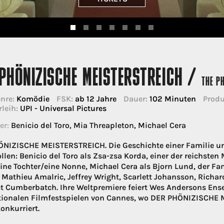
PHÖNIZISCHE MEISTERSTREICH /
THE P
nre:
Komödie
FSK:
ab 12 Jahre
Dauer:
102 Minuten
Produ
rleih:
UPI - Universal Pictures
er:
Benicio del Toro, Mia Threapleton, Michael Cera
NIZISCHE MEISTERSTREICH. Die Geschichte einer Familie u
llen: Benicio del Toro als Zsa-zsa Korda, einer der reichste
seine Tochter/eine Nonne, Michael Cera als Bjorn Lund, der Fa
Mathieu Amalric, Jeffrey Wright, Scarlett Johansson, Richar
t Cumberbatch. Ihre Weltpremiere feiert Wes Andersons En
tionalen Filmfestspielen von Cannes, wo DER PHÖNIZISCHE
onkurriert.