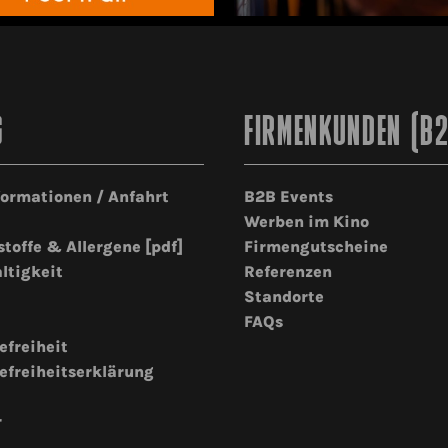
G
FIRMENKUNDEN (B
formationen / Anfahrt
B2B Events
Werben im Kino
stoffe & Allergene [pdf]
Firmengutscheine
ltigkeit
Referenzen
Standorte
FAQs
efreiheit
efreiheitserklärung
r