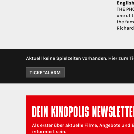
English
THE PHO
one of 
the fam
Richard
Aktuell keine Spielzeiten vorhanden. Hier zum Ti
TICKETALARM
DEIN KINOPOLIS NEWSLETTE
Als erster über aktuelle Filme, Angebote und 
informiert sein.