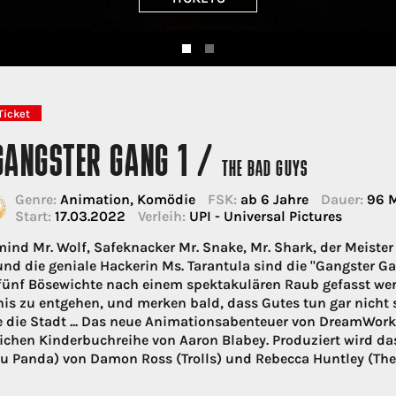
Ticket
 GANGSTER GANG 1 /
THE BAD GUYS
Genre:
Animation, Komödie
FSK:
ab 6 Jahre
Dauer:
96 M
Start:
17.03.2022
Verleih:
UPI - Universal Pictures
ind Mr. Wolf, Safeknacker Mr. Snake, Mr. Shark, der Meister
und die geniale Hackerin Ms. Tarantula sind die "Gangster Ga
 fünf Bösewichte nach einem spektakulären Raub gefasst we
is zu entgehen, und merken bald, dass Gutes tun gar nicht s
 die Stadt ... Das neue Animationsabenteuer von DreamWor
eichen Kinderbuchreihe von Aaron Blabey. Produziert wird da
u Panda) von Damon Ross (Trolls) und Rebecca Huntley (The