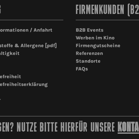
G
FIRMENKUNDEN (B
formationen / Anfahrt
B2B Events
Werben im Kino
stoffe & Allergene [pdf]
Firmengutscheine
ltigkeit
Referenzen
Standorte
FAQs
efreiheit
efreiheitserklärung
r
EN? NUTZE BITTE HIERFÜR UNSERE
KONTA