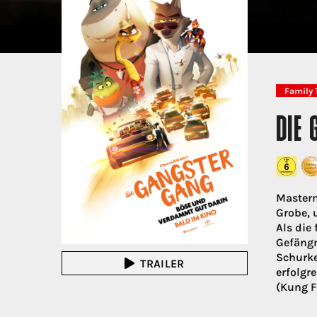
Family 
DIE
Masterm
Grobe, 
Als die
Gefängn
Schurke
TRAILER
erfolgr
(Kung F