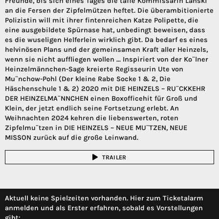
Freunde, bis sich eines Tages die taffe Kommissarin Lanski
an die Fersen der Zipfelmützen heftet. Die überambitionierte
Polizistin will mit ihrer fintenreichen Katze Polipette, die
eine ausgebildete Spürnase hat, unbedingt beweisen, dass
es die wuseligen Helferlein wirklich gibt. Da bedarf es eines
helvinösen Plans und der gemeinsamen Kraft aller Heinzels,
wenn sie nicht auffliegen wollen ... Inspiriert von der Ko¨lner
Heinzelmännchen-Sage kreierte Regisseurin Ute von
Mu¨nchow-Pohl (Der kleine Rabe Socke 1 & 2, Die
Häschenschule 1 & 2) 2020 mit DIE HEINZELS – RU¨CKKEHR
DER HEINZELMA¨NNCHEN einen Boxofficehit für Groß und
Klein, der jetzt endlich seine Fortsetzung erlebt. An
Weihnachten 2024 kehren die liebenswerten, roten
Zipfelmu¨tzen in DIE HEINZELS – NEUE MU¨TZEN, NEUE
MISSON zurück auf die große Leinwand.
TRAILER
Aktuell keine Spielzeiten vorhanden. Hier zum Ticketalarm
anmelden und als Erster erfahren, sobald es Vorstellungen
gibt: