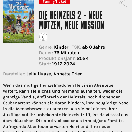
Family Ticket
DIE HEINZELS 2 - NEUE
MÜTZEN, NEUE MISSION
Genre:
Kinder
FSK:
ab 0 Jahre
Dauer:
76 Minuten
Produktionsjahr:
2024
Start:
19.12.2024
Darsteller:
Jella Haase, Annette Frier
Wenn das mutige Heinzelmädchen Helvi ein Abenteuer
wittert, kann sie nichts und niemand aufhalten. Weder die
grantige Vendla, Anführerin der Heinzels, noch drohender
Stubenarrest können sie daran hindern, ihre neugierige Nase
in die Menschenwelt zu stecken. Als sie bei einem ihrer
Ausflüge auf ihr unbekannte Heinzels trifft, ist Helvi total aus
dem Häuschen: Die sind viel cooler als ihre eigene Familie!
Aufregende Abenteuer erwarten Helvi und ihre neuen