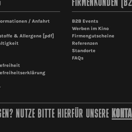
G
FIRMENKUNDEN (B
formationen / Anfahrt
B2B Events
Werben im Kino
stoffe & Allergene [pdf]
Firmengutscheine
ltigkeit
Referenzen
Standorte
FAQs
efreiheit
efreiheitserklärung
r
EN? NUTZE BITTE HIERFÜR UNSERE
KONTA