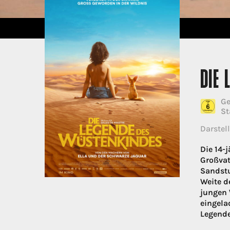
DIE 
Ge
St
Darstell
Die 14-j
Großvat
Sandstu
Weite d
jungen 
eingela
Legende