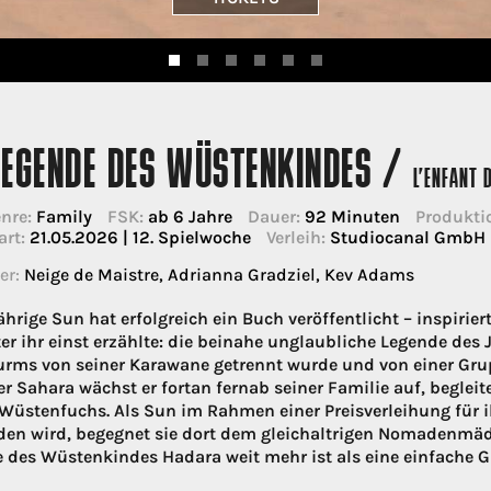
LEGENDE DES WÜSTENKINDES /
L’ENFANT 
nre:
Family
FSK:
ab 6 Jahre
Dauer:
92 Minuten
Produkti
art:
21.05.2026 | 12. Spielwoche
Verleih:
Studiocanal GmbH
er:
Neige de Maistre, Adrianna Gradziel, Kev Adams
ährige Sun hat erfolgreich ein Buch veröffentlicht – inspirier
er ihr einst erzählte: die beinahe unglaubliche Legende de
rms von seiner Karawane getrennt wurde und von einer Grupp
er Sahara wächst er fortan fernab seiner Familie auf, beglei
Wüstenfuchs. Als Sun im Rahmen einer Preisverleihung für ih
den wird, begegnet sie dort dem gleichaltrigen Nomadenmäd
 des Wüstenkindes Hadara weit mehr ist als eine einfache 