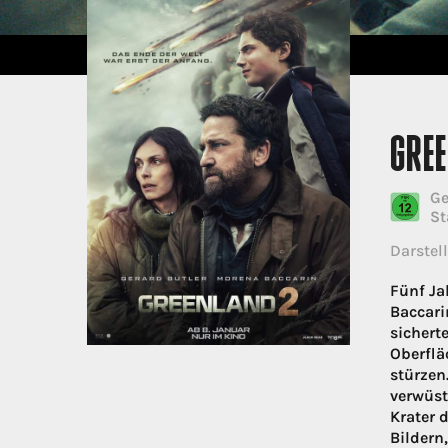
GRE
Ge
St
Darstell
Fünf Ja
Baccari
sichert
Oberflä
stürzen
verwüst
Krater 
Bildern