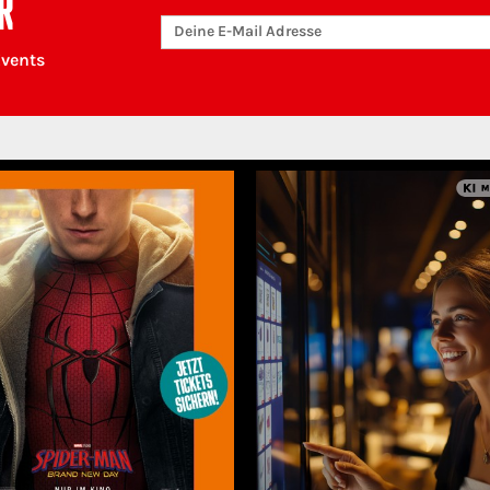
R
Events