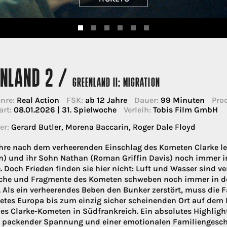
ENLAND 2 /
GREENLAND II: MIGRATION
nre:
Real Action
FSK:
ab 12 Jahre
Dauer:
99 Minuten
Pro
art:
08.01.2026 | 31. Spielwoche
Verleih:
Tobis Film GmbH
er:
Gerard Butler, Morena Baccarin, Roger Dale Floyd
hre nach dem verheerenden Einschlag des Kometen Clarke leb
n) und ihr Sohn Nathan (Roman Griffin Davis) noch immer i
e. Doch Frieden finden sie hier nicht: Luft und Wasser sind 
che und Fragmente des Kometen schweben noch immer in de
. Als ein verheerendes Beben den Bunker zerstört, muss die 
etes Europa bis zum einzig sicher scheinenden Ort auf dem
des Clarke-Kometen in Südfrankreich. Ein absolutes Highligh
, packender Spannung und einer emotionalen Familiengeschi