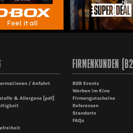
G
FIRMENKUNDEN (B
formationen / Anfahrt
B2B Events
Werben im Kino
stoffe & Allergene [pdf]
Firmengutscheine
ltigkeit
Referenzen
Standorte
FAQs
efreiheit