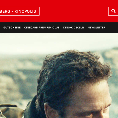
BERG - KINOPOLIS
GUTSCHEINE
CINECARD PREMIUM‑CLUB
KINO‑KIDSCLUB
NEWSLETTER