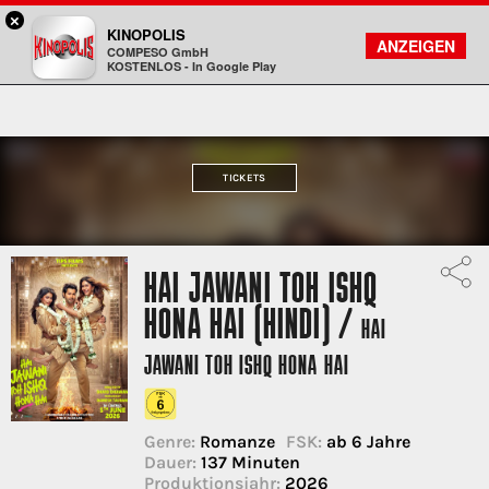
×
Bad Godesberg - KINOPOLIS
KINOPOLIS
FILMSUCHE
KONTO
ANZEIGEN
COMPESO GmbH
Kinopolis
KOSTENLOS - In Google Play
TICKETS
HAI JAWANI TOH ISHQ
HONA HAI (HINDI) /
HAI
JAWANI TOH ISHQ HONA HAI
Genre:
Romanze
FSK:
ab 6 Jahre
Dauer:
137 Minuten
Produktionsjahr:
2026