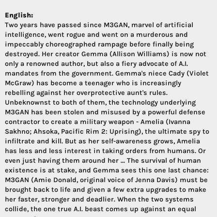
English:
Two years have passed since M3GAN, marvel of artificial
intelligence, went rogue and went on a murderous and
impeccably choreographed rampage before finally being
destroyed. Her creator Gemma (Allison Williams) is now not
only a renowned author, but also a fiery advocate of A.I.
mandates from the government. Gemma's niece Cady (Violet
McGraw) has become a teenager who is increasingly
rebelling against her overprotective aunt's rules.
Unbeknownst to both of them, the technology underlying
M3GAN has been stolen and misused by a powerful defense
contractor to create a military weapon - Amelia (Ivanna
Sakhno; Ahsoka, Pacific Rim 2: Uprising), the ultimate spy to
infiltrate and kill. But as her self-awareness grows, Amelia
has less and less interest in taking orders from humans. Or
even just having them around her ... The survival of human
existence is at stake, and Gemma sees this one last chance:
M3GAN (Amie Donald, original voice of Jenna Davis) must be
brought back to life and given a few extra upgrades to make
her faster, stronger and deadlier. When the two systems
collide, the one true A.I. beast comes up against an equal