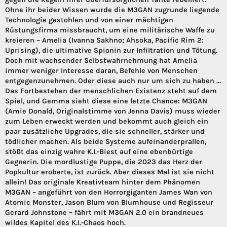
Ohne ihr beider Wissen wurde die M3GAN zugrunde liegende
Technologie gestohlen und von einer mächtigen
Rüstungsfirma missbraucht, um eine militärische Waffe zu
kreieren – Amelia (Ivanna Sakhno; Ahsoka, Pacific Rim 2:
Uprising), die ultimative Spionin zur Infiltration und Tötung.
Doch mit wachsender Selbstwahrnehmung hat Amelia
immer weniger Interesse daran, Befehle von Menschen
entgegenzunehmen. Oder diese auch nur um sich zu haben ...
Das Fortbestehen der menschlichen Existenz steht auf dem
Spiel, und Gemma sieht diese eine letzte Chance: M3GAN
(Amie Donald, Originalstimme von Jenna Davis) muss wieder
zum Leben erweckt werden und bekommt auch gleich ein
paar zusätzliche Upgrades, die sie schneller, stärker und
tödlicher machen. Als beide Systeme aufeinanderprallen,
stößt das einzig wahre K.I.-Biest auf eine ebenbürtige
Gegnerin. Die mordlustige Puppe, die 2023 das Herz der
Popkultur eroberte, ist zurück. Aber dieses Mal ist sie nicht
allein! Das originale Kreativteam hinter dem Phänomen
M3GAN – angeführt von den Horrorgiganten James Wan von
Atomic Monster, Jason Blum von Blumhouse und Regisseur
Gerard Johnstone – fährt mit M3GAN 2.0 ein brandneues
wildes Kapitel des K.I.-Chaos hoch.