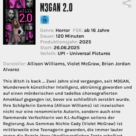
M3GAN 2.0
Genre:
Horror
FSK:
ab 16 Jahre
Dauer:
120 Minuten
Produktionsjahr:
2025
Start:
26.06.2025
Verleih:
UPI - Universal Pictures
Darsteller:
Allison Williams, Violet McGraw, Brian Jordan
Alvarez
This Bitch is back … Zwei Jahre sind vergangen, seit M3GAN,
Wunderwerk künstlicher Intelligenz, abtrünnig geworden und
auf einen mörderischen und tadellos choreografierten
Amoklauf gegangen ist, bevor sie schließlich zerstört wurde.
Ihre Schöpferin Gemma (Allison Williams) ist inzwischen
nicht nur eine renommierte Autorin, sondern auch eine
flammende Verfechterin von K.I.-Auflagen seitens der
Regierung. Aus Gemmas Nichte Cady (Violet McGraw) ist
mittlerweile eine Teenagerin geworden, die immer lauter
gegen die Regeln ihrer überfürsorglichen Tante rebelliert.