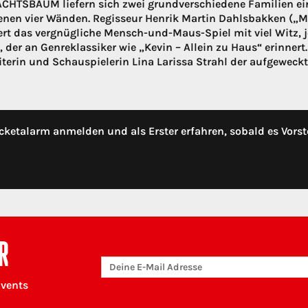
HTSBAUM liefern sich zwei grundverschiedene Familien ein
enen vier Wänden. Regisseur Henrik Martin Dahlsbakken („Mu
ert das vergnügliche Mensch-und-Maus-Spiel mit viel Witz
 der an Genreklassiker wie „Kevin – Allein zu Haus“ erinnert.
terin und Schauspielerin Lina Larissa Strahl der aufgeweck
cketalarm anmelden und als Erster erfahren, sobald es Vorst
R
Events