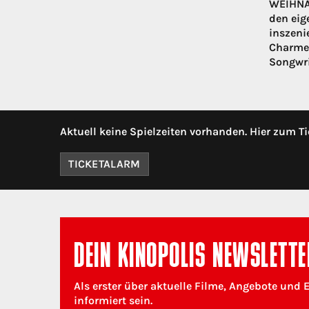
WEIHNAC
den eig
inszeni
Charme,
Songwri
Aktuell keine Spielzeiten vorhanden. Hier zum Ti
TICKETALARM
DEIN KINOPOLIS NEWSLETTE
Als erster über aktuelle Filme, Angebote und 
informiert sein.