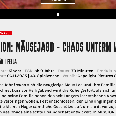
Ticket
SION: MÄUSEJAGD - CHAOS UNTERM
R I FELLA
nre:
Kinder
FSK:
ab 0 Jahre
Dauer:
79 Minuten
Produktio
art:
06.11.2025 | 40. Spielwoche
Verleih:
Capelight Pictures
es Jahr freuen sich die neugierige Maus Lea und ihre Famili
chnet kurz vor Heiligabend wird die Ruhe gestört, als sich 
und seine Familie haben das seit Langem leer stehende Anw
ge verbringen wollen. Fest entschlossen, den Eindringlingen
die kleinen Nager sämtliche Geschütze auf, um sie davonzu
n des Chaos eine echte Freundschaft entwickelt. In MISS