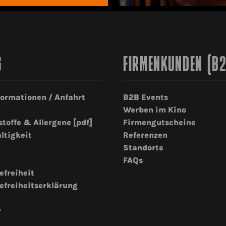
G
FIRMENKUNDEN (B
formationen / Anfahrt
B2B Events
Werben im Kino
stoffe & Allergene [pdf]
Firmengutscheine
ltigkeit
Referenzen
Standorte
FAQs
efreiheit
efreiheitserklärung
r