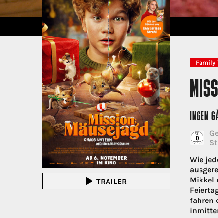
Family 
MIS
INGEN GÅ
Ge
St
Wie jed
ausgere
Mikkel 
TRAILER
Feierta
fahren 
inmitte