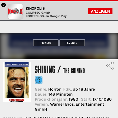
×
Bad Godesberg - KINOPOLIS
KINOPOLIS
FILMSUCHE
KONTO
ANZEIGEN
COMPESO GmbH
Kinopolis
KOSTENLOS - In Google Play
TICKETS
EVENTS
SHINING /
THE SHINING
Genre:
Horror
FSK:
ab 16 Jahre
Dauer:
146 Minuten
Produktionsjahr:
1980
Start:
17.10.1980
Verleih:
Warner Bros. Entertainment
GmbH