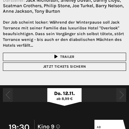
Darsteller:
Jack Nicholson, Shelley Duvall, Danny Lloyd,
Scatman Crothers, Philip Stone, Joe Turkel, Barry Nelson,
Anne Jackson, Tony Burton
Der Job scheint locker: Während der Winterpause soll Jack
Torrance mit seiner Familie das luxuriöse Hotel "Overlook"
beaufsichtigen. Dass sein Vorgänger sich selbst tötete, stört
Torrance wenig - bis auch er den diabolischen Mächten des
Hotels verfällt...
TRAILER
JETZT TICKETS SICHERN
Do. 12.11.
ab 8,99 €
19:30
Kino 9
AB
i