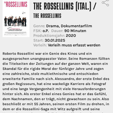
THE ROSSELLINIS (ITAL.) /
THE ROSSELLINIS
Genre:
Drama, Dokumentarfilm
FSK:
o.P.
Dauer:
90 Minuten
Produktionsjahr:
2020
Start:
30.01.2025
Verleih:
Verleih muss erfasst werden
Roberto Rossellini war ein Genie des Kinos und ein
ausgesprochen unangepasster Vater. Seine Romanzen füllten
die Titelseiten der Zeitungen auf der ganzen Welt, waren ein
Skandal für die rigide Moral der fünfziger Jahre und zogen
eine zahlreiche, stolz multiethnische und entschieden
erweiterte Familie nach sich. Alessandro, der erste Enkel des
großen Regisseurs, hat eine wackelige Karriere als Fotograf
und eine lange Vergangenheit mit viele Herausforderungen
hinter sich. Als erster Enkel eines Genies hat er das Gefühl,
dem Nachnamen, den er trägt, nicht gewachsen zu sein. Also
beschließt er mit 55 Jahren, seinen ersten Film zu drehen, in
dem er die Rossellini-Saga mit Witz aufgreift und seine