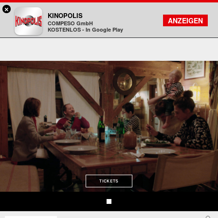
×
Bad Godesberg - KINOPOLIS
KINOPOLIS
FILMSUCHE
KONTO
ANZEIGEN
COMPESO GmbH
Kinopolis
KOSTENLOS - In Google Play
TICKETS