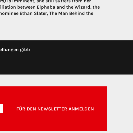
 is imminent, she still suffers from her
ciliation between Elphaba and the Wizard, the
y nominee Ethan Slater, The Man Behind the
ellungen gibt:
FÜR DEN NEWSLETTER ANMELDEN