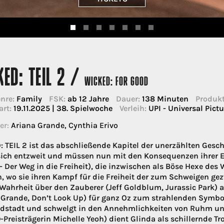
ED: TEIL 2 /
WICKED: FOR GOOD
nre:
Family
FSK:
ab 12 Jahre
Dauer:
138 Minuten
Produkt
art:
19.11.2025 | 38. Spielwoche
Verleih:
UPI - Universal Pictu
er:
Ariana Grande, Cynthia Erivo
 TEIL 2 ist das abschließende Kapitel der unerzählten Gesc
ich entzweit und müssen nun mit den Konsequenzen ihrer En
– Der Weg in die Freiheit), die inzwischen als Böse Hexe des W
, wo sie ihren Kampf für die Freiheit der zum Schweigen gezw
e Wahrheit über den Zauberer (Jeff Goldblum, Jurassic Park) a
 Grande, Don’t Look Up) für ganz Oz zum strahlenden Symbol 
stadt und schwelgt in den Annehmlichkeiten von Ruhm u
-Preisträgerin Michelle Yeoh) dient Glinda als schillernde T