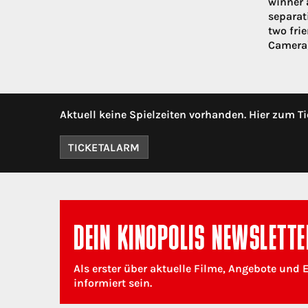
winner 
separat
two fri
Camera) 
Aktuell keine Spielzeiten vorhanden. Hier zum Ti
TICKETALARM
DEIN KINOPOLIS NEWSLETTE
Als erster über aktuelle Filme, Angebote und 
informiert sein.