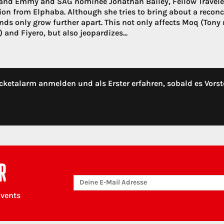
and Emmy and SAG nominee Jonathan Bailey, Fellow Travelers)
ion from Elphaba. Although she tries to bring about a recon
ends only grow further apart. This not only affects Moq (Ton
and Fiyero, but also jeopardizes...
cketalarm anmelden und als Erster erfahren, sobald es Vorst
R
Events