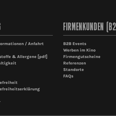
G
FIRMENKUNDEN (B
formationen / Anfahrt
B2B Events
Werben im Kino
stoffe & Allergene [pdf]
Firmengutscheine
ltigkeit
Referenzen
Standorte
FAQs
efreiheit
efreiheitserklärung
r