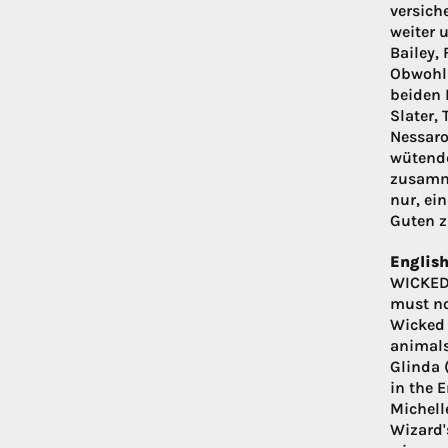
versich
weiter 
Bailey,
Obwohl 
beiden 
Slater,
Nessaro
wütende
zusamme
nur, ei
Guten z
English
WICKED:
must no
Wicked 
animals
Glinda 
in the 
Michelle
Wizard'