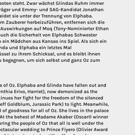
 Besten steht. Zwar wächst Glindas Ruhm immer
eisträger und Emmy- und SAG-Kandidat Jonathan
leidet sie unter der Trennung von Elphaba.
 Zauberer herbeizuführen, entfernen sich die
r Auswirkungen auf Moq (Tony-Nominierter Ethan
auch die Sicherheit von Elphabas Schwester
ein Mädchen aus Kansas ins Spiel. Als sich ein
nda und Elphaba ein letztes Mal
sel zu ihrem Schicksal, und es bleibt ihnen
zu begegnen, um sich selbst und ganz Oz zum
es of Oz. Elphaba and Glinda have fallen out and
nthia Erivo, Harriet), now demonized as the
inues her fight for the freedom of the silenced
Jeff Goldblum, Jurassic Park) to light. Meanwhile,
f goodness for all of Oz. She lives in the palace
e. At the behest of Madame Akaber (Oscar® winner
ring the people of Oz that all is well under the
ctacular wedding to Prince Fiyero (Olivier Award