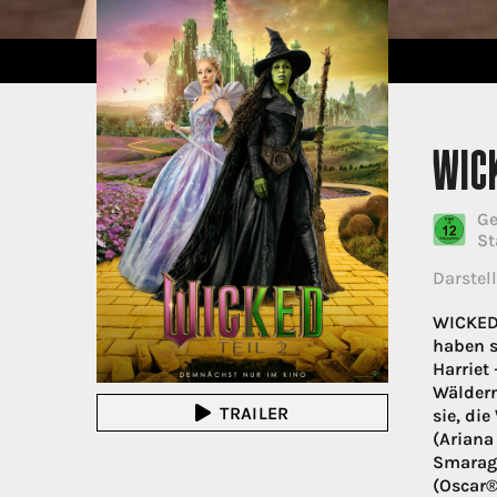
WICK
Ge
St
Darstell
WICKED:
haben s
Harriet 
Wäldern
TRAILER
sie, di
(Ariana
Smaragd
(Oscar®