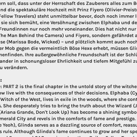
ern soll, dass unter der Herrschaft des Zauberers alles zum
und die spektakuläre Hochzeit mit Prinz Fiyero (Olivier-Pr
 Fellow Travelers) steht unmittelbar bevor, doch noch immer 
sie sich bemüht, eine Versöhnung zwischen Elphaba und dem
Freundinnen nur noch mehr voneinander. Dies hat nicht nu
 The Man Behind the Camera) und Fiyero, sondern gefährdet 
se (Marissa Bode, Wicked) – und plötzlich kommt auch noch 
r Mob gegen die vermeintlich Böse Hexe erhebt, müssen Gli
nfinden. Ihre außergewöhnliche Freundschaft ist der Schlüs
nander in schonungsloser Ehrlichkeit und tiefem Mitgefühl 
u verändern.
:
 PART 2 is the final chapter in the untold story of the witch
w live with the consequences of their decisions. Elphaba (Cy
Witch of the West, lives in exile in the woods, where she cont
. She desperately tries to bring the truth about the Wizard (
(Ariana Grande, Don't Look Up) has become a shining symbol o
Emerald City and revels in the comforts of fame and prestig
 Yeoh), Glinda serves as a dazzling source of comfort, reassu
s rule. Although Glinda's fame continues to grow and her spe