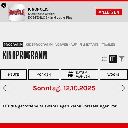
×
Freiberg - KINOPOLIS
KINOPOLIS
FILMSUCHE
KONTO
ANZEIGEN
COMPESO GmbH
Kinopolis
KOSTENLOS - In Google Play
PROGRAMM
KIDSPROGRAMM
VORVERKAUF
FILMSTARTS
TRAILER
KINOPROGRAMM
DATUM
HEUTE
MORGEN
WOCHE
WÄHLEN
Sonntag, 12.10.2025
Für die getroffene Auswahl liegen keine Vorstellungen vor.