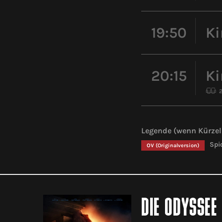
19:50
Ki
20:15
Ki
Legende (wenn Kürzel 
Spi
OV
(Originalversion)
DIE ODYSSEE