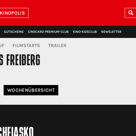
 KINOPOLIS
GUTSCHEINE
CINECARD PREMIUM‑CLUB
KINO‑KIDSCLUB
NEWSLETTER
UF
FILMSTARTS
TRAILER
S FREIBERG
WOCHE
NÜBERSICHT
CHFIASKO