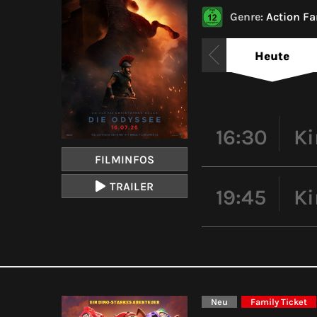
Genre:
Action Fa
Heute
16:30
Ki
FILMINFOS
TRAILER
19:45
Ki
Neu
Family Ticket