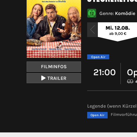
Genre:
Komödie
Mi. 12.08.
ab 9,00 €
Open Air
FILMINFOS
21:00
Op
TRAILER
Legende (wenn Kürzel 
Filmvorführu
Open Air