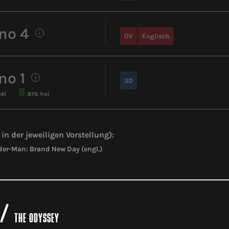
no 4
i
OV
Englisch
no 1
i
3D
241
81% frei
in der jeweiligen Vorstellung):
der-Man: Brand New Day (engl.)
/
THE ODYSSEY