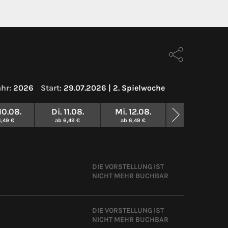
hr:
2026
Start:
29.07.2026 | 2. Spielwoche
10.08.
Di. 11.08.
Mi. 12.08.
AB MONTAG MOR
GGF. NEUE VORS
6,49 €
ab 6,49 €
ab 6,49 €
DIE VORSTELLUNG IST
NICHT MEHR BUCHBAR
DIE VORSTELLUNG IST
NICHT MEHR BUCHBAR