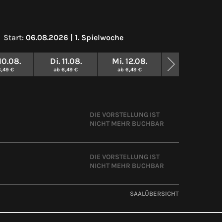
Start:
06.08.2026 | 1. Spielwoche
10.08.
Di. 11.08.
Mi. 12.08.
» WEITERE SPIE
6,49 €
ab 6,49 €
ab 6,49 €
DIE VORSTELLUNG IST
NICHT MEHR BUCHBAR
DIE VORSTELLUNG IST
NICHT MEHR BUCHBAR
SAALÜBERSICHT