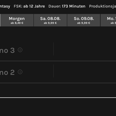
ntasy
FSK:
ab 12 Jahre
Dauer:
173 Minuten
Produktionsja
Morgen
Sa. 08.08.
So. 09.08.
Mo. 
ab 8,49 €
ab 9,99 €
ab 9,99 €
ab 
no 3
i
no 2
i