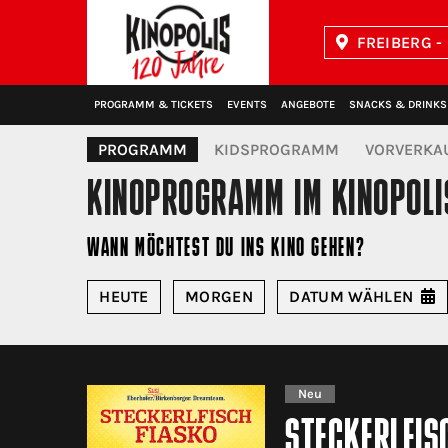
FREIBERG -
Kinopolis
PROGRAMM & TICKETS
EVENTS
ANGEBOTE
SNACKS & DRINKS
PROGRAMM
KIDSPROGRAMM
VORVERKA
KINOPROGRAMM
IM KINOPOLI
WANN MÖCHTEST DU INS KINO GEHEN?
HEUTE
MORGEN
DATUM
WÄHLEN
Neu
STECKERLFIS