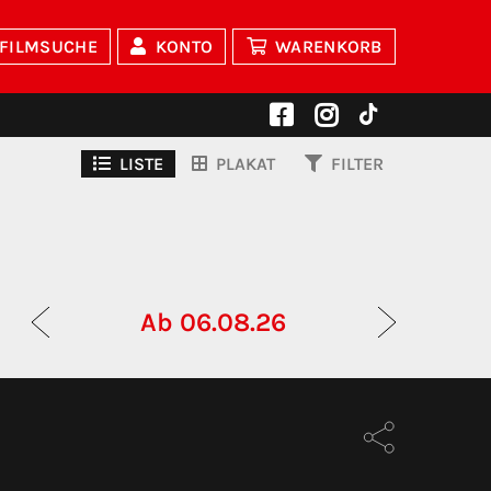
FILMSUCHE
KONTO
WARENKORB
LISTE
PLAKAT
FILTER
Ab 06.08.26