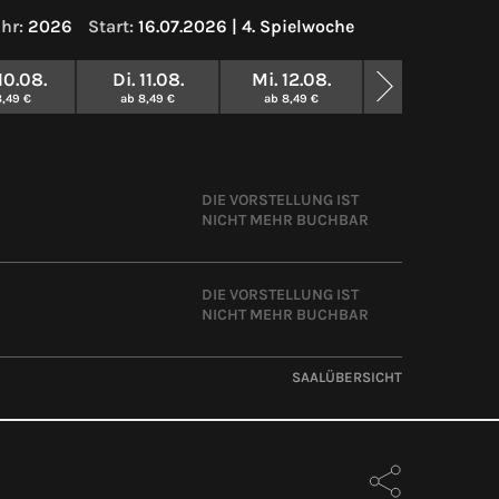
hr:
2026
Start:
16.07.2026 | 4. Spielwoche
10.08.
Di. 11.08.
Mi. 12.08.
» WEITERE SPIE
8,49 €
ab 8,49 €
ab 8,49 €
DIE VORSTELLUNG IST
NICHT MEHR BUCHBAR
DIE VORSTELLUNG IST
NICHT MEHR BUCHBAR
SAALÜBERSICHT