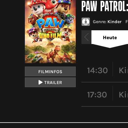
PAW PATROL:
Genre:
Kinder
F
Heute
14:30
Ki
FILMINFOS
TRAILER
17:30
Ki