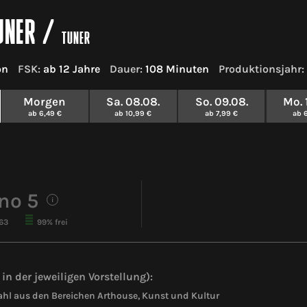
UNER
/
TUNER
on
FSK:
ab 12 Jahre
Dauer:
108 Minuten
Produktionsjahr:
Morgen
Sa. 08.08.
So. 09.08.
Mo. 
ab 6,49 €
ab 10,99 €
ab 7,99 €
ab 
no 5
i
163
99% frei
in der jeweiligen Vorstellung):
hl aus den Bereichen Arthouse, Kunst und Kultur