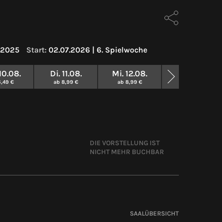
2025
Start:
02.07.2026 | 6. Spielwoche
10.08.
Di. 11.08.
Mi. 12.08.
AB MONTAG MOR
GGF. NEUE VORS
6,49 €
ab 8,99 €
ab 8,99 €
DIE VORSTELLUNG IST
NICHT MEHR BUCHBAR
SAALÜBERSICHT