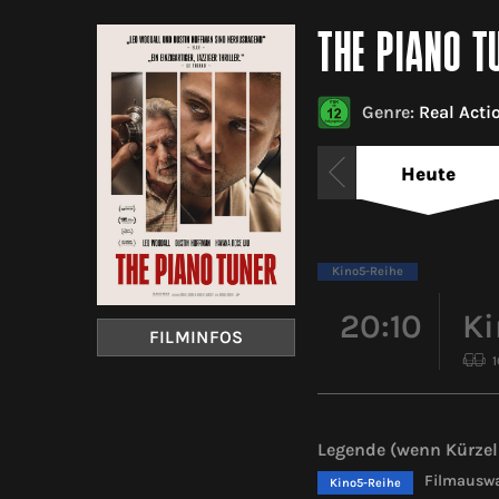
THE PIANO T
Genre:
Real Acti
Heute
Kino5-Reihe
20:10
Ki
FILMINFOS
Legende (wenn Kürzel 
Filmauswa
Kino5-Reihe