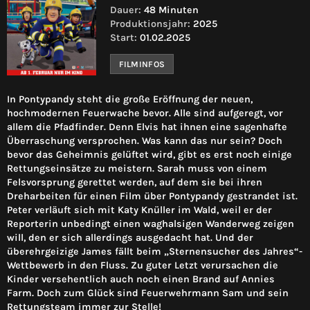
Dauer:
48 Minuten
Produktionsjahr:
2025
Start:
01.02.2025
FILMINFOS
In Pontypandy steht die große Eröffnung der neuen,
hochmodernen Feuerwache bevor. Alle sind aufgeregt, vor
allem die Pfadfinder. Denn Elvis hat ihnen eine sagenhafte
Überraschung versprochen. Was kann das nur sein? Doch
bevor das Geheimnis gelüftet wird, gibt es erst noch einige
Rettungseinsätze zu meistern. Sarah muss von einem
Felsvorsprung gerettet werden, auf dem sie bei ihren
Dreharbeiten für einen Film über Pontypandy gestrandet ist.
Peter verläuft sich mit Katy Knüller im Wald, weil er der
Reporterin unbedingt einen waghalsigen Wanderweg zeigen
will, den er sich allerdings ausgedacht hat. Und der
überehrgeizige James fällt beim „Sternensucher des Jahres“-
Wettbewerb in den Fluss. Zu guter Letzt verursachen die
Kinder versehentlich auch noch einen Brand auf Annies
Farm. Doch zum Glück sind Feuerwehrmann Sam und sein
Rettungsteam immer zur Stelle!