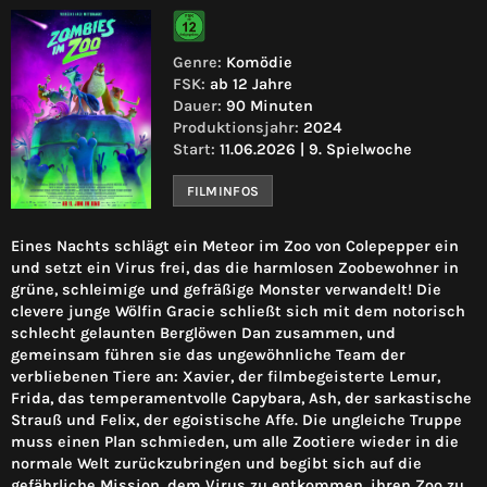
Genre:
Komödie
FSK:
ab 12 Jahre
Dauer:
90 Minuten
Produktionsjahr:
2024
Start:
11.06.2026 | 9. Spielwoche
FILMINFOS
Eines Nachts schlägt ein Meteor im Zoo von Colepepper ein
und setzt ein Virus frei, das die harmlosen Zoobewohner in
grüne, schleimige und gefräßige Monster verwandelt! Die
clevere junge Wölfin Gracie schließt sich mit dem notorisch
schlecht gelaunten Berglöwen Dan zusammen, und
gemeinsam führen sie das ungewöhnliche Team der
verbliebenen Tiere an: Xavier, der filmbegeisterte Lemur,
Frida, das temperamentvolle Capybara, Ash, der sarkastische
Strauß und Felix, der egoistische Affe. Die ungleiche Truppe
muss einen Plan schmieden, um alle Zootiere wieder in die
normale Welt zurückzubringen und begibt sich auf die
gefährliche Mission, dem Virus zu entkommen, ihren Zoo zu