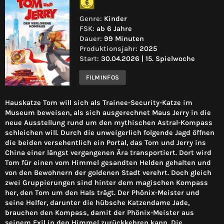
Genre:
Kinder
FSK:
ab 6 Jahre
Dauer:
99 Minuten
Produktionsjahr:
2025
Start:
30.04.2026 | 15. Spielwoche
FILMINFOS
Hauskatze Tom will sich als Trainee-Security-Katze im
Museum beweisen, als sich ausgerechnet Maus Jerry in die
neue Ausstellung rund um den mythischen Astral-Kompass
schleichen will. Durch die unweigerlich folgende Jagd öffnen
die beiden versehentlich ein Portal, das Tom und Jerry ins
China einer längst vergangenen Ära transportiert. Dort wird
Tom für einen vom Himmel gesandten Helden gehalten und
von den Bewohnern der goldenen Stadt verehrt. Doch gleich
zwei Gruppierungen sind hinter dem magischen Kompass
her, den Tom um den Hals trägt. Der Phönix-Meister und
seine Helfer, darunter die hübsche Katzendame Jade,
brauchen den Kompass, damit der Phönix-Meister aus
seinem Exil in den Himmel zurückkehren kann. Die