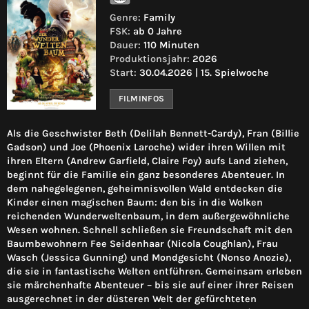
Genre:
Family
FSK:
ab 0 Jahre
Dauer:
110 Minuten
Produktionsjahr:
2026
Start:
30.04.2026 | 15. Spielwoche
FILMINFOS
Als die Geschwister Beth (Delilah Bennett-Cardy), Fran (Billie
Gadson) und Joe (Phoenix Laroche) wider ihren Willen mit
ihren Eltern (Andrew Garfield, Claire Foy) aufs Land ziehen,
beginnt für die Familie ein ganz besonderes Abenteuer. In
dem nahegelegenen, geheimnisvollen Wald entdecken die
Kinder einen magischen Baum: den bis in die Wolken
reichenden Wunderweltenbaum, in dem außergewöhnliche
Wesen wohnen. Schnell schließen sie Freundschaft mit den
Baumbewohnern Fee Seidenhaar (Nicola Coughlan), Frau
Wasch (Jessica Gunning) und Mondgesicht (Nonso Anozie),
die sie in fantastische Welten entführen. Gemeinsam erleben
sie märchenhafte Abenteuer – bis sie auf einer ihrer Reisen
ausgerechnet in der düsteren Welt der gefürchteten