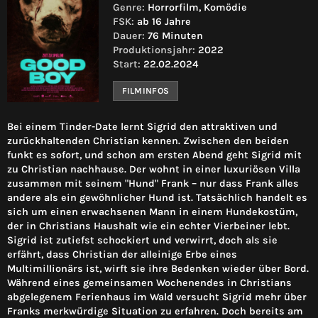
Genre:
Horrorfilm, Komödie
FSK:
ab 16 Jahre
Dauer:
76 Minuten
Produktionsjahr:
2022
Start:
22.02.2024
FILMINFOS
Bei einem Tinder-Date lernt Sigrid den attraktiven und
zurückhaltenden Christian kennen. Zwischen den beiden
funkt es sofort, und schon am ersten Abend geht Sigrid mit
zu Christian nachhause. Der wohnt in einer luxuriösen Villa
zusammen mit seinem "Hund" Frank – nur dass Frank alles
andere als ein gewöhnlicher Hund ist. Tatsächlich handelt es
sich um einen erwachsenen Mann in einem Hundekostüm,
der in Christians Haushalt wie ein echter Vierbeiner lebt.
Sigrid ist zutiefst schockiert und verwirrt, doch als sie
erfährt, dass Christian der alleinige Erbe eines
Multimillionärs ist, wirft sie ihre Bedenken wieder über Bord.
Während eines gemeinsamen Wochenendes in Christians
abgelegenem Ferienhaus im Wald versucht Sigrid mehr über
Franks merkwürdige Situation zu erfahren. Doch bereits am