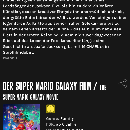
Entdeckung seines außergewöhnlichen Talents als
Leadsänger der Jackson Five bis hin zu dem visionären
Künstler, dessen kreativer Ehrgeiz ihn unermüdlich antrieb,
der größte Entertainer der Welt zu werden. Von einigen seiner
legendären Auftritte aus seiner frühen Solokarriere bis zu
seinem Leben abseits der Bühne – das Publikum hat einen
Platz in der ersten Reihe bei einem nie zuvor dagewesenen
Blick auf das Leben der Pop-Ikone. Hier fängt seine
Geschichte an. Jaafar Jackson gibt mit MICHAEL sein
Spielfilmdebüt.
mehr
DER SUPER MARIO GALAXY FILM
/
THE
SUPER MARIO GALAXY MOVIE
Genre:
Family
FSK:
ab 6 Jahre