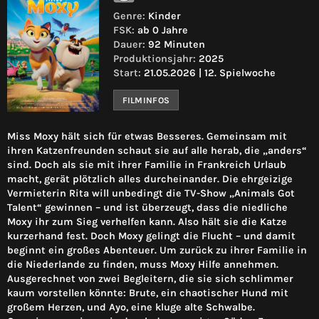
Genre:
Kinder
FSK:
ab 0 Jahre
Dauer:
92 Minuten
Produktionsjahr:
2025
Start:
21.05.2026 | 12. Spielwoche
FILMINFOS
Miss Moxy hält sich für etwas Besseres. Gemeinsam mit
ihren Katzenfreunden schaut sie auf alle herab, die „anders“
sind. Doch als sie mit ihrer Familie in Frankreich Urlaub
macht, gerät plötzlich alles durcheinander. Die ehrgeizige
Vermieterin Rita will unbedingt die TV-Show „Animals Got
Talent“ gewinnen – und ist überzeugt, dass die niedliche
Moxy ihr zum Sieg verhelfen kann. Also hält sie die Katze
kurzerhand fest. Doch Moxy gelingt die Flucht – und damit
beginnt ein großes Abenteuer. Um zurück zu ihrer Familie in
die Niederlande zu finden, muss Moxy Hilfe annehmen.
Ausgerechnet von zwei Begleitern, die sie sich schlimmer
kaum vorstellen könnte: Brute, ein chaotischer Hund mit
großem Herzen, und Ayo, eine kluge alte Schwalbe.