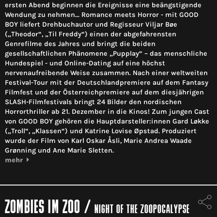
ersten Abend beginnen die Ereignisse eine beängstigende
Wendung zu nehmen... Romance meets Horror - mit GOOD
BOY liefert Drehbuchautor und Regisseur Viljar Bøe
(„Theodor“, „Til Freddy“) einen der abgefahrensten
Genrefilme des Jahres und bringt die beiden
gesellschaftlichen Phänomene „Pupplay“ – das menschliche
Hundespiel - und Online-Dating auf eine höchst
nervenaufreibende Weise zusammen. Nach einer weltweiten
Festival-Tour mit der Deutschlandpremiere auf dem Fantasy
Filmfest und der Österreichpremiere auf dem diesjährigen
SLASH-Filmfestivals bringt 24 Bilder den nordischen
Horrorthriller ab 21. Dezember in die Kinos! Zum jungen Cast
von GOOD BOY gehören die Hauptdarsteller:innen Gard Løkke
(„Troll“, „Klassen“) und Katrine Lovise Øpstad. Produziert
wurde der Film von Karl Oskar Åsli, Marie Andrea Waade
Grønning und Ane Marie Sletten.
mehr
ZOMBIES IM ZOO
/
NIGHT OF THE ZOOPOCALYPSE