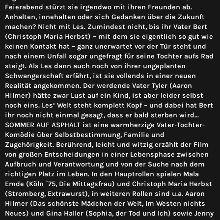
Feierabend stürzt sie irgendwo mit ihren Freunden ab.
Anhalten, innehalten oder sich Gedanken über die Zukunft
machen? Nicht mit Les. Zumindest nicht, bis ihr Vater Bert
(Christoph Maria Herbst) – mit dem sie eigentlich so gut wie
keinen Kontakt hat – ganz unerwartet vor der Tür steht und
nach einem Unfall sogar ungefragt für seine Tochter aufs Rad
steigt. Als Les dann auch noch von ihrer ungeplanten
Schwangerschaft erfährt, ist sie vollends in einer neuen
Realität angekommen. Der werdende Vater Tyler (Aaron
Hilmer) hätte zwar Lust auf ein Kind, ist aber leider selbst
noch eins. Les‘ Welt steht komplett Kopf – und dabei hat Bert
ihr noch nicht einmal gesagt, dass er bald sterben wird...
SOMMER AUF ASPHALT ist eine warmherzige Vater-Tochter-
Komödie über Selbstbestimmung, Familie und
Zugehörigkeit. Berührend, leicht und witzig erzählt der Film
von großen Entscheidungen in einer Lebensphase zwischen
Aufbruch und Verantwortung und von der Suche nach dem
richtigen Platz im Leben. In den Hauptrollen spielen Mala
Emde (Köln `75, Die Mittagsfrau) und Christoph Maria Herbst
(Stromberg, Extrawurst), in weiteren Rollen sind u.a. Aaron
Hilmer (Das schönste Mädchen der Welt, Im Westen nichts
Neues) und Gina Haller (Sophia, der Tod und Ich) sowie Jenny