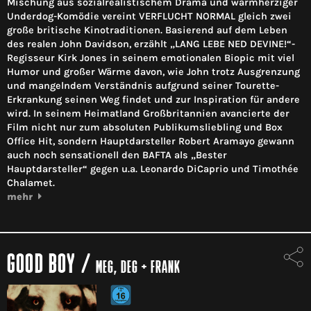
Mischung aus sozialrealistischem Drama und warmherziger
Underdog-Komödie vereint VERFLUCHT NORMAL gleich zwei
große britische Kinotraditionen. Basierend auf dem Leben
des realen John Davidson, erzählt „LANG LEBE NED DEVINE!“-
Regisseur Kirk Jones in seinem emotionalen Biopic mit viel
Humor und großer Wärme davon, wie John trotz Ausgrenzung
und mangelndem Verständnis aufgrund seiner Tourette-
Erkrankung seinen Weg findet und zur Inspiration für andere
wird. In seinem Heimatland Großbritannien avancierte der
Film nicht nur zum absoluten Publikumsliebling und Box
Office Hit, sondern Hauptdarsteller Robert Aramayo gewann
auch noch sensationell den BAFTA als „Bester
Hauptdarsteller“ gegen u.a. Leonardo DiCaprio und Timothée
Chalamet.
mehr
GOOD BOY
/
MEG, DEG + FRANK