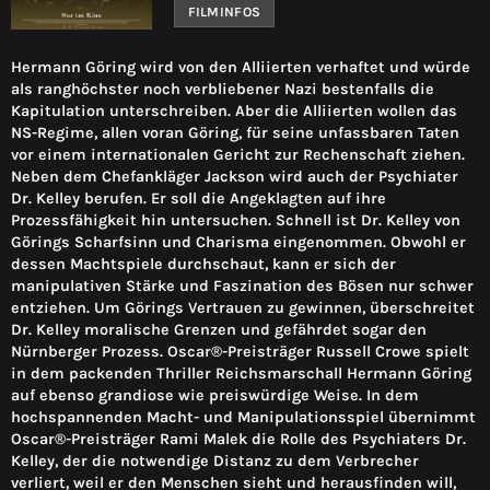
FILMINFOS
Hermann Göring wird von den Alliierten verhaftet und würde
als ranghöchster noch verbliebener Nazi bestenfalls die
Kapitulation unterschreiben. Aber die Alliierten wollen das
NS-Regime, allen voran Göring, für seine unfassbaren Taten
vor einem internationalen Gericht zur Rechenschaft ziehen.
Neben dem Chefankläger Jackson wird auch der Psychiater
Dr. Kelley berufen. Er soll die Angeklagten auf ihre
Prozessfähigkeit hin untersuchen. Schnell ist Dr. Kelley von
Görings Scharfsinn und Charisma eingenommen. Obwohl er
dessen Machtspiele durchschaut, kann er sich der
manipulativen Stärke und Faszination des Bösen nur schwer
entziehen. Um Görings Vertrauen zu gewinnen, überschreitet
Dr. Kelley moralische Grenzen und gefährdet sogar den
Nürnberger Prozess. Oscar®-Preisträger Russell Crowe spielt
in dem packenden Thriller Reichsmarschall Hermann Göring
auf ebenso grandiose wie preiswürdige Weise. In dem
hochspannenden Macht- und Manipulationsspiel übernimmt
Oscar®-Preisträger Rami Malek die Rolle des Psychiaters Dr.
Kelley, der die notwendige Distanz zu dem Verbrecher
verliert, weil er den Menschen sieht und herausfinden will,