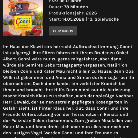
FSK:
ab 0 Jahre
Dauer:
78 Minuten
Produktionsjahr:
2026
Start:
14.05.2026 | 13. Spielwoche
FILMINFOS
Im Haus der Klawitters herrscht Aufbruchsstimmung. Conni
ist aufgeregt. Ihre Eltern fahren mit ihrem Bruder zu Onkel
Albert. Conni wäre nur zu gerne mitgefahren, aber dann
würde sie Semires Geburtstagsparty verpassen. Natürlich
bleiben Conni und Kater Mau nicht allein zu Hause, denn Opa
Willi ist gekommen und Anna und Simon dürfen sogar bei ihr
übernachten. Doch dann landet ein verletzter Kranich bei
ihnen und braucht ihre Hilfe. Denn nicht nur die Verletzung
macht Kranich Klaus zu schaffen, auch der spießige Nachbar
Herr Oswald, der seinen astrein gepflegten Rosengarten in
Gefahr sieht, ist hinter Klaus her. Gut, dass Conni und ihre
Freunde Unterstützung von der Tierschützerin Renata und
der Polizistin Selena bekommen. Zum großen Missfallen von
Kater Mau und Anna dreht sich aber nun alles nur noch um
den lustigen Vogel. Werden Conni und ihre Freunde es