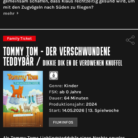
gemeinsam schaffen, dass Klaus rechtzeitig gesund wird, um
mit den Zugvögeln nach Süden zu fliegen?
mehr
Family Ticket
TOMMY TOM - DER VERSCHWUNDENE
TEDDYBÄR
/
DIKKIE DIK EN DE VERDWENEN KNUFFEL
Genre:
Kinder
FSK:
ab 0 Jahre
Dauer:
64 Minuten
Produktionsjahr:
2024
Start:
14.05.2026 | 13. Spielwoche
FILMINFOS
Als Tommy Toms Lieblingsteddybär eines Nachts spurlos