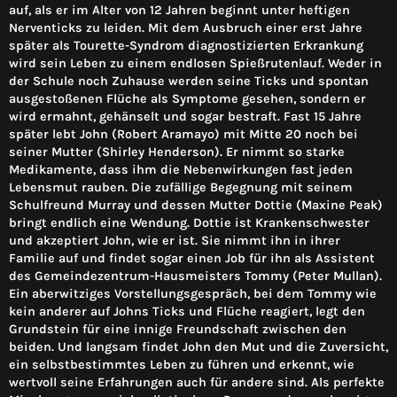
auf, als er im Alter von 12 Jahren beginnt unter heftigen
Nerventicks zu leiden. Mit dem Ausbruch einer erst Jahre
später als Tourette-Syndrom diagnostizierten Erkrankung
wird sein Leben zu einem endlosen Spießrutenlauf. Weder in
der Schule noch Zuhause werden seine Ticks und spontan
ausgestoßenen Flüche als Symptome gesehen, sondern er
wird ermahnt, gehänselt und sogar bestraft. Fast 15 Jahre
später lebt John (Robert Aramayo) mit Mitte 20 noch bei
seiner Mutter (Shirley Henderson). Er nimmt so starke
Medikamente, dass ihm die Nebenwirkungen fast jeden
Lebensmut rauben. Die zufällige Begegnung mit seinem
Schulfreund Murray und dessen Mutter Dottie (Maxine Peak)
bringt endlich eine Wendung. Dottie ist Krankenschwester
und akzeptiert John, wie er ist. Sie nimmt ihn in ihrer
Familie auf und findet sogar einen Job für ihn als Assistent
des Gemeindezentrum-Hausmeisters Tommy (Peter Mullan).
Ein aberwitziges Vorstellungsgespräch, bei dem Tommy wie
kein anderer auf Johns Ticks und Flüche reagiert, legt den
Grundstein für eine innige Freundschaft zwischen den
beiden. Und langsam findet John den Mut und die Zuversicht,
ein selbstbestimmtes Leben zu führen und erkennt, wie
wertvoll seine Erfahrungen auch für andere sind. Als perfekte