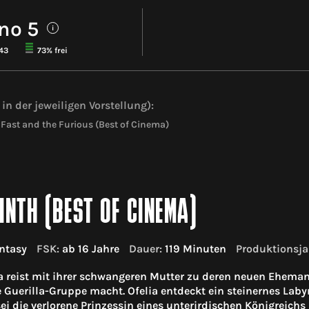
no 5
i
143
73% frei
in der jeweiligen Vorstellung):
 Fast and the Furious (Best of Cinema)
INTH (BEST OF CINEMA)
ntasy
FSK:
ab 16 Jahre
Dauer:
119 Minuten
Produktionsja
ia reist mit ihrer schwangeren Mutter zu deren neuen Eheman
e Guerilla-Gruppe macht. Ofelia entdeckt ein steinernes La
e sei die verlorene Prinzessin eines unterirdischen Königreic