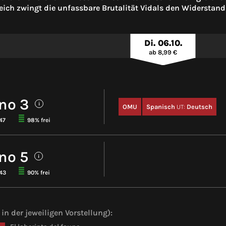
ich zwingt die unfassbare Brutalität Vidals den Widerstand
Di. 06.10.
ab 8,99 €
no 3
i
OMU
Spanisch
UT:
Deutsch
47
98% frei
no 5
i
143
90% frei
in der jeweiligen Vorstellung):