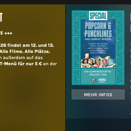
T
E +++
6 findet am 12. und 13.
lle Filme. Alle Plätze.
h außerdem auf das
T-Menü für nur 5 €
an der
MEHR INFOS