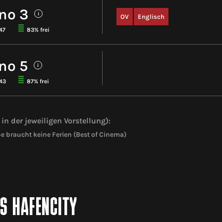
no 3
i
OV
Englisch
47
83% frei
no 5
i
143
87% frei
in der jeweiligen Vorstellung):
be braucht keine Ferien (Best of Cinema)
IS HAFENCITY