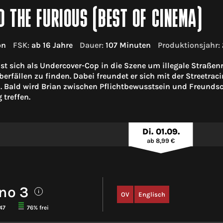
D THE FURIOUS (BEST OF CINEMA)
on
FSK:
ab 16 Jahre
Dauer:
107 Minuten
Produktionsjahr:
st sich als Undercover-Cop in die Szene um illegale Straßenr
erfällen zu finden. Dabei freundet er sich mit der Streetrac
. Bald wird Brian zwischen Pflichtbewusstsein und Freundsc
treffen.
Di. 01.09.
ab 8,99 €
no 3
i
OV
Englisch
47
76% frei