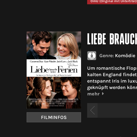
OmU
(Original mit Untertitel)
LIEBE BRAUC
Genre:
Komödie
Um romantische Flops
kalten England finde
entspannt Iris im lu
geknüpft werden könn
mehr
FILMINFOS