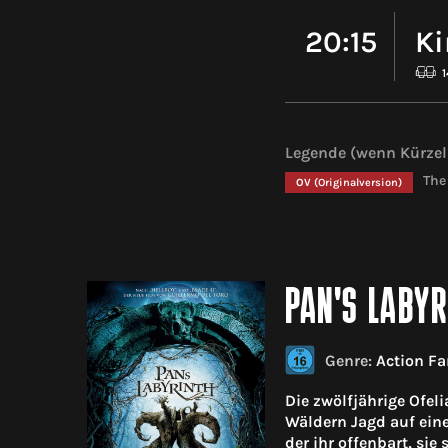
20:15
Ki
Legende (wenn Kürzel 
The
OV
(Originalversion)
PAN'S LABYR
Genre:
Action Fa
Die zwölfjährige Ofel
Wäldern Jagd auf ein
der ihr offenbart, si