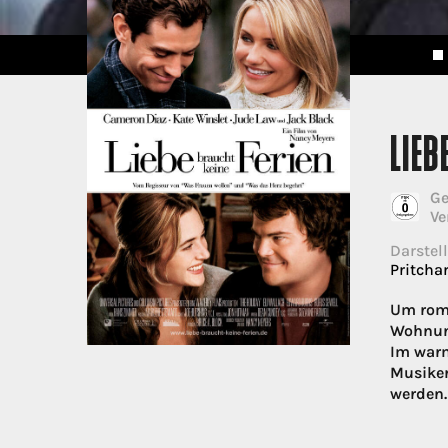
LIEB
Ge
Ve
Darstell
Pritchar
Um roma
Wohnung
Im warm
Musiker
werden.