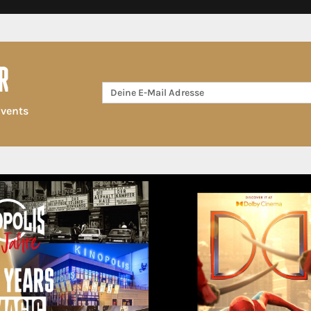
R
Events