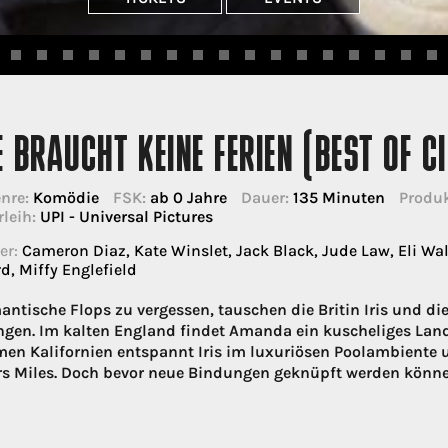
E BRAUCHT KEINE FERIEN (BEST OF 
nre:
Komödie
FSK:
ab 0 Jahre
Dauer:
135 Minuten
Produk
rleih:
UPI - Universal Pictures
er:
Cameron Diaz, Kate Winslet, Jack Black, Jude Law, Eli W
d, Miffy Englefield
ntische Flops zu vergessen, tauschen die Britin Iris und 
en. Im kalten England findet Amanda ein kuscheliges Landh
en Kalifornien entspannt Iris im luxuriösen Poolambiente 
s Miles. Doch bevor neue Bindungen geknüpft werden könne