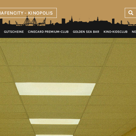
AFENCITY - KINOPOLIS
GUTSCHEINE
CINECARD PREMIUM‑CLUB
GOLDEN SEA BAR
KINO‑KIDSCLUB
NE