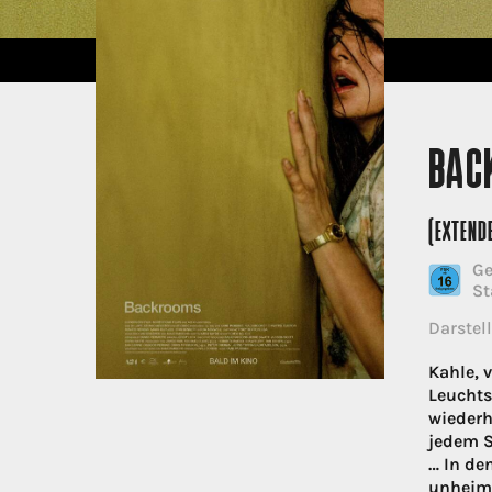
BAC
(EXTEND
Ge
St
Darstell
Kahle, 
Leuchts
wiederh
jedem S
… In de
unheiml