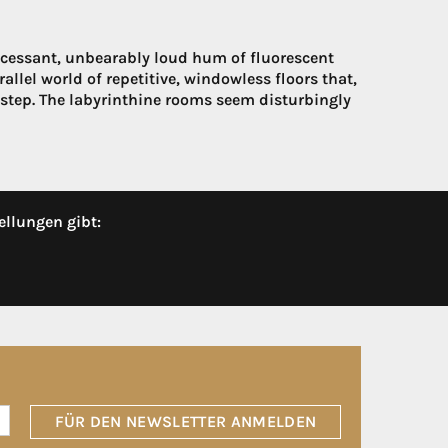
 incessant, unbearably loud hum of fluorescent
lel world of repetitive, windowless floors that,
ery step. The labyrinthine rooms seem disturbingly
ellungen gibt:
FÜR DEN NEWSLETTER ANMELDEN