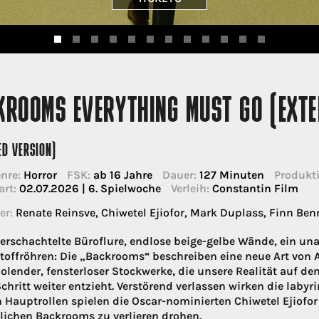
KROOMS EVERYTHING MUST GO (EXTE
ED VERSION)
nre:
Horror
FSK:
ab 16 Jahre
Dauer:
127 Minuten
Produkti
art:
02.07.2026 | 6. Spielwoche
Verleih:
Constantin Film
er:
Renate Reinsve, Chiwetel Ejiofor, Mark Duplass, Finn Benn
verschachtelte Büroflure, endlose beige-gelbe Wände, ein una
toffröhren: Die „Backrooms“ beschreiben eine neue Art von A
olender, fensterloser Stockwerke, die unsere Realität auf den
chritt weiter entzieht. Verstörend verlassen wirken die labyr
n Hauptrollen spielen die Oscar-nominierten Chiwetel Ejiofor
ichen Backrooms zu verlieren drohen.