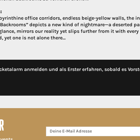
:
abyrinthine office corridors, endless beige-yellow walls, the
 “Backrooms” depicts a new kind of nightmare—a deserted paral
 glance, mirrors our reality yet slips further from it with ev
, yet one is not alone there…
cketalarm anmelden und als Erster erfahren, sobald es Vorst
R
Events