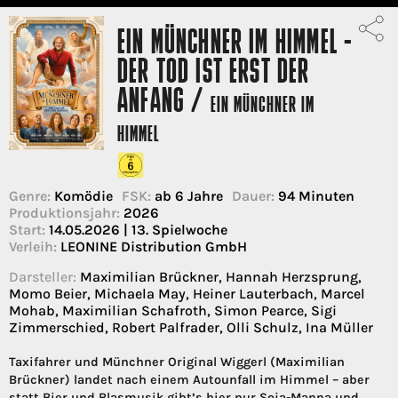
EIN MÜNCHNER IM HIMMEL -
DER TOD IST ERST DER
ANFANG /
EIN MÜNCHNER IM
HIMMEL
Genre:
Komödie
FSK:
ab 6 Jahre
Dauer:
94 Minuten
Produktionsjahr:
2026
Start:
14.05.2026 | 13. Spielwoche
Verleih:
LEONINE Distribution GmbH
Darsteller:
Maximilian Brückner, Hannah Herzsprung,
Momo Beier, Michaela May, Heiner Lauterbach, Marcel
Mohab, Maximilian Schafroth, Simon Pearce, Sigi
Zimmerschied, Robert Palfrader, Olli Schulz, Ina Müller
Taxifahrer und Münchner Original Wiggerl (Maximilian
Brückner) landet nach einem Autounfall im Himmel – aber
statt Bier und Blasmusik gibt’s hier nur Soja-Manna und