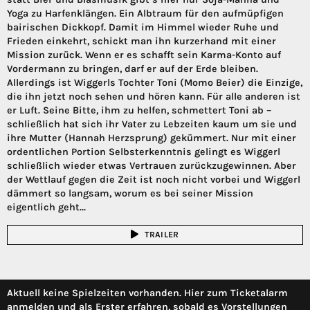
Yoga zu Harfenklängen. Ein Albtraum für den aufmüpfigen
bairischen Dickkopf. Damit im Himmel wieder Ruhe und
Frieden einkehrt, schickt man ihn kurzerhand mit einer
Mission zurück. Wenn er es schafft sein Karma-Konto auf
Vordermann zu bringen, darf er auf der Erde bleiben.
Allerdings ist Wiggerls Tochter Toni (Momo Beier) die Einzige,
die ihn jetzt noch sehen und hören kann. Für alle anderen ist
er Luft. Seine Bitte, ihm zu helfen, schmettert Toni ab –
schließlich hat sich ihr Vater zu Lebzeiten kaum um sie und
ihre Mutter (Hannah Herzsprung) gekümmert. Nur mit einer
ordentlichen Portion Selbsterkenntnis gelingt es Wiggerl
schließlich wieder etwas Vertrauen zurückzugewinnen. Aber
der Wettlauf gegen die Zeit ist noch nicht vorbei und Wiggerl
dämmert so langsam, worum es bei seiner Mission
eigentlich geht…
TRAILER
Aktuell keine Spielzeiten vorhanden. Hier zum Ticketalarm
anmelden und als Erster erfahren, sobald es Vorstellungen