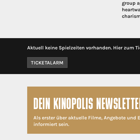
group ag
heartwa
charism
Aktuell keine Spielzeiten vorhanden. Hier zum Ti
TICKETALARM
DEIN KINOPOLIS NEWSLETTE
Als erster über aktuelle Filme, Angebote und 
informiert sein.