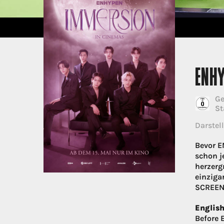
ENHY
Ge
St
Darstell
Bevor E
schon j
herzerg
einziga
SCREEN
English
Before 