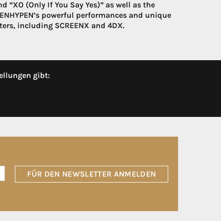
nd “XO (Only If You Say Yes)” as well as the
s ENHYPEN’s powerful performances and unique
heaters, including SCREENX and 4DX.
ellungen gibt:
FÜR DEN NEWSLETTER ANMELDEN