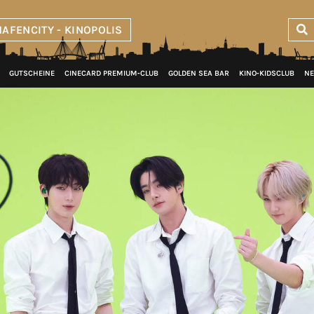
AFENCITY - KINOPOLIS
GUTSCHEINE
CINECARD PREMIUM‑CLUB
GOLDEN SEA BAR
KINO‑KIDSCLUB
NE