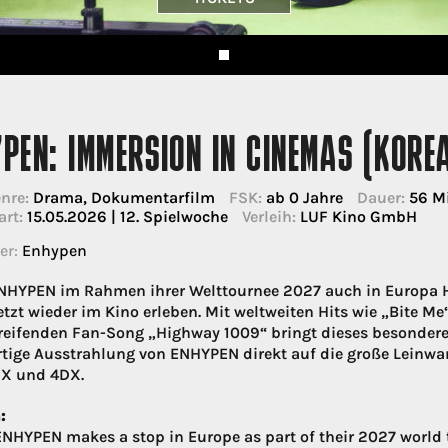
PEN: IMMERSION IN CINEMAS (KORE
nre:
Drama, Dokumentarfilm
FSK:
ab 0 Jahre
Dauer:
56 M
art:
15.05.2026 | 12. Spielwoche
Verleih:
LUF Kino GmbH
er:
Enhypen
NHYPEN im Rahmen ihrer Welttournee 2027 auch in Europa 
etzt wieder im Kino erleben. Mit weltweiten Hits wie „Bite M
reifenden Fan-Song „Highway 1009“ bringt dieses besondere K
rtige Ausstrahlung von ENHYPEN direkt auf die große Leinwan
X und 4DX.
:
ENHYPEN makes a stop in Europe as part of their 2027 world 