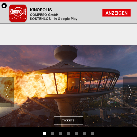
×
Hamburg HafenCity - KINOPOLIS
KINOPOLIS
FILMSUCHE
KONTO
ANZEIGEN
COMPESO GmbH
Kinopolis
KOSTENLOS - In Google Play
TICKETS