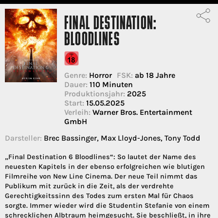
FINAL DESTINATION:
BLOODLINES
Genre:
Horror
FSK:
ab 18 Jahre
Dauer:
110 Minuten
Produktionsjahr:
2025
Start:
15.05.2025
Verleih:
Warner Bros. Entertainment
GmbH
Darsteller:
Brec Bassinger, Max Lloyd-Jones, Tony Todd
„Final Destination 6 Bloodlines“: So lautet der Name des
neuesten Kapitels in der ebenso erfolgreichen wie blutigen
Filmreihe von New Line Cinema. Der neue Teil nimmt das
Publikum mit zurück in die Zeit, als der verdrehte
Gerechtigkeitssinn des Todes zum ersten Mal für Chaos
sorgte. Immer wieder wird die Studentin Stefanie von einem
schrecklichen Albtraum heimgesucht. Sie beschließt, in ihre