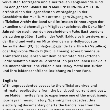
verkauften Tonträgern und einer treuen Fangemeinde rund
um den ganzen Globus. IRON MAIDEN: BURNING AMBITION
erzählt einen der legendärsten Werdegänge in der
Geschichte der Musik. Mit erstmaligem Zugang zum
offiziellen Archiv der Band und intimsten Erinnerungen der
aktuellen und ehemaligen Mitglieder zeichnet die Doku fünf
Jahrzehnte nach: von den bescheidenen Pubs East Londons
bis zu den größten Stadien der Welt. Exklusive Interviews mit
der Band und weiteren Mitwirkenden wie Hollywoodstar
Javier Bardem (F1), Schlagzeuglegende Lars Ulrich (Metallica)
oder Rap-Ikone Chuck D (Public Enemy) sowie brandneue
Animationssequenzen mit dem berühmten Maskottchen
Eddie schaffen einen außerordentlich persönlichen Blick auf
die unerschütterliche Vision einer Heavy-Metal-Institution
und ihre leidenschaftliche Beziehung zu ihren Fans.
English:
With unprecedented access to the official archives and
intimate recollections from the band, both current and past,
Iron Maiden invites fans to experience one of the most iconic
journeys in music history. Spanning five decades, this
electrifying documentary charts the band’s rise from the