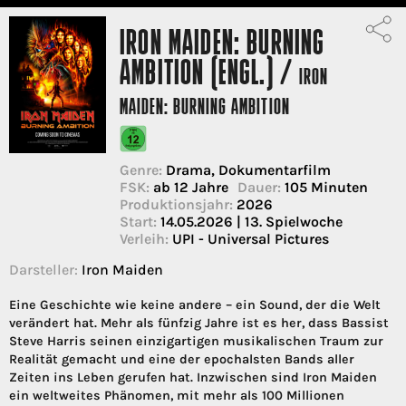
IRON MAIDEN: BURNING
AMBITION (ENGL.) /
IRON
MAIDEN: BURNING AMBITION
Genre:
Drama, Dokumentarfilm
FSK:
ab 12 Jahre
Dauer:
105 Minuten
Produktionsjahr:
2026
Start:
14.05.2026 | 13. Spielwoche
Verleih:
UPI - Universal Pictures
Darsteller:
Iron Maiden
Eine Geschichte wie keine andere – ein Sound, der die Welt
verändert hat. Mehr als fünfzig Jahre ist es her, dass Bassist
Steve Harris seinen einzigartigen musikalischen Traum zur
Realität gemacht und eine der epochalsten Bands aller
Zeiten ins Leben gerufen hat. Inzwischen sind Iron Maiden
ein weltweites Phänomen, mit mehr als 100 Millionen