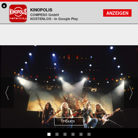
×
Hamburg HafenCity - KINOPOLIS
KINOPOLIS
FILMSUCHE
KONTO
ANZEIGEN
COMPESO GmbH
Kinopolis
KOSTENLOS - In Google Play
TICKETS