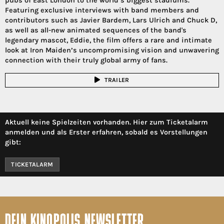
pubs of East London to the world’s biggest stadiums.
Featuring exclusive interviews with band members and
contributors such as Javier Bardem, Lars Ulrich and Chuck D,
as well as all-new animated sequences of the band's
legendary mascot, Eddie, the film offers a rare and intimate
look at Iron Maiden’s uncompromising vision and unwavering
connection with their truly global army of fans.
TRAILER
Aktuell keine Spielzeiten vorhanden. Hier zum Ticketalarm
anmelden und als Erster erfahren, sobald es Vorstellungen
gibt:
TICKETALARM
DEIN KINOPOLIS NEWSLETTER