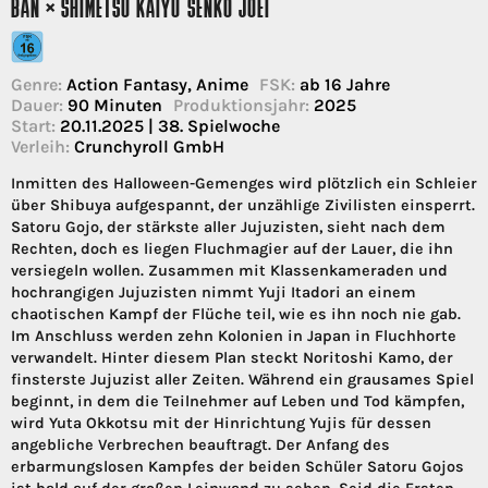
BAN × SHIMETSU KAIYU SENKO JOEI
Genre:
Action Fantasy, Anime
FSK:
ab 16 Jahre
Dauer:
90 Minuten
Produktionsjahr:
2025
Start:
20.11.2025 | 38. Spielwoche
Verleih:
Crunchyroll GmbH
Inmitten des Halloween-Gemenges wird plötzlich ein Schleier
über Shibuya aufgespannt, der unzählige Zivilisten einsperrt.
Satoru Gojo, der stärkste aller Jujuzisten, sieht nach dem
Rechten, doch es liegen Fluchmagier auf der Lauer, die ihn
versiegeln wollen. Zusammen mit Klassenkameraden und
hochrangigen Jujuzisten nimmt Yuji Itadori an einem
chaotischen Kampf der Flüche teil, wie es ihn noch nie gab.
Im Anschluss werden zehn Kolonien in Japan in Fluchhorte
verwandelt. Hinter diesem Plan steckt Noritoshi Kamo, der
finsterste Jujuzist aller Zeiten. Während ein grausames Spiel
beginnt, in dem die Teilnehmer auf Leben und Tod kämpfen,
wird Yuta Okkotsu mit der Hinrichtung Yujis für dessen
angebliche Verbrechen beauftragt. Der Anfang des
erbarmungslosen Kampfes der beiden Schüler Satoru Gojos