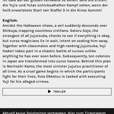
ist bald auf der großen Leinwand zu sehen. Seid die Ersten,
die Yujis und Yutas schicksalhaften Kampf sehen, wenn der
heiß erwartetete Start von Staffel 3 in die Kinos kommt!
English:
Amidst the Halloween chaos, a veil suddenly descends over
Shibuya, trapping countless civilians. Satoru Gojo, the
strongest of all jujutsuka, checks to see if everything is okay,
but curse magicians lie in wait, intent on sealing him away.
Together with classmates and high-ranking jujutsuka, Yuji
Itadori takes part in a chaotic battle of curses unlike
anything he has ever seen before. Subsequently, ten colonies
in Japan are transformed into curse havens. Behind this plan
is Noritoshi Kamo, the most sinister jujutsu practitioner of
all time. As a cruel game begins in which the participants
fight for their lives, Yuta Okkotsu is tasked with executing
Yuji for his alleged crimes.
TRAILER
Aktuell keine Spielzeiten vorhanden. Hier zum Ticketalarm