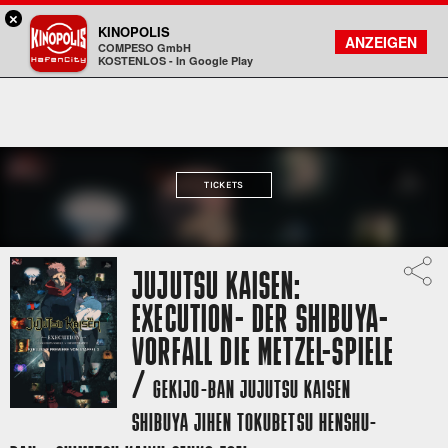
×
Hamburg HafenCity - KINOPOLIS
KINOPOLIS
FILMSUCHE
KONTO
ANZEIGEN
COMPESO GmbH
Kinopolis
KOSTENLOS - In Google Play
TICKETS
JUJUTSU KAISEN:
EXECUTION- DER SHIBUYA-
VORFALL DIE METZEL-SPIELE
/
GEKIJO-BAN JUJUTSU KAISEN
SHIBUYA JIHEN TOKUBETSU HENSHU-