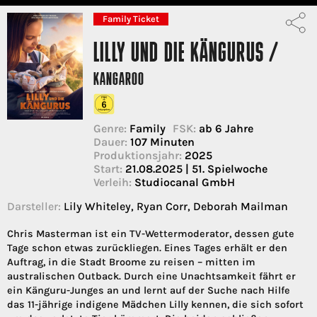
Family Ticket
LILLY UND DIE KÄNGURUS /
KANGAROO
Genre:
Family
FSK:
ab 6 Jahre
Dauer:
107 Minuten
Produktionsjahr:
2025
Start:
21.08.2025 | 51. Spielwoche
Verleih:
Studiocanal GmbH
Darsteller:
Lily Whiteley, Ryan Corr, Deborah Mailman
Chris Masterman ist ein TV-Wettermoderator, dessen gute
Tage schon etwas zurückliegen. Eines Tages erhält er den
Auftrag, in die Stadt Broome zu reisen – mitten im
australischen Outback. Durch eine Unachtsamkeit fährt er
ein Känguru-Junges an und lernt auf der Suche nach Hilfe
das 11-jährige indigene Mädchen Lilly kennen, die sich sofort