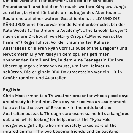
um das verletzte Tier kümmert. Die beiden schließen
Freundschaft, und bei dem Versuch, weitere Känguru-Junge
zu retten, beginnt für beide ein aufregendes Abenteuer …
Basierend auf einer wahren Geschichte ist LILLY UND DIE
KÄNGURUS eine herzerwärmende Familienkomödie, bei der
Kate Woods („The Umbrella Academy“, „The Lincoln Lawyer“)
nach einem Drehbuch von Harry Cripps („Meine verrückte
Familie“) Regie führte. Vor der traumhaften Kulisse
Australiens brillieren Ryan Corr („House of the Dragon“) und
Newcomerin Lily Whiteley in dem opulent gefilmten,
spannenden Familienfilm, in dem eine Teenagerin für ihre
Überzeugungen einstehen muss, um ihre Heimat zu
schützen. Die originale BBC-Dokumentation war ein Hit in
Großbritannien und Australien.
English:
Chris Masterman is a TV weather presenter whose good days
are already behind him. One day he receives an assignment
to travel to the town of Broome - in the middle of the
Australian outback. Through carelessness, he hits a kangaroo
cub and, while looking for help, meets the 11-year-old
indigenous girl Lilly, who immediately takes care of the
injured animal. The two become friends and an exciting