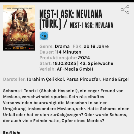
MEST-I ASK: MEVLANA
(TÜRK.) /
MEST-I ASK: MEVLANA
Genre:
Drama
FSK:
ab 16 Jahre
Dauer:
114 Minuten
Produktionsjahr:
2024
Start:
16.10.2025 | 43. Spielwoche
Verleih:
AF-Media GmbH
Darsteller:
Ibrahim Çelikkol, Parsa Pirouzfar, Hande Erçel
Schams-i Tebrizi (Shahab Hosseini), ein enger Freund von
Mevlana, verschwindet spurlos. Sein rätselhaftes
Verschwinden beunruhigt die Menschen in seiner
Umgebung, insbesondere Mevlana, sehr. Hatte Schams einen
Unfall oder hat er sich zurückgezogen? Oder wurde Schams,
der auch viele Feinde hatte, Opfer eines Mordes?
English: