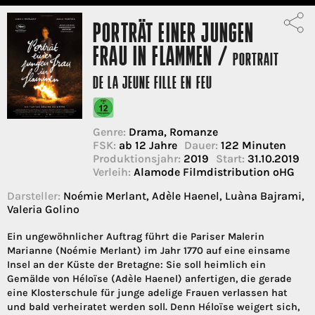
PORTRÄT EINER JUNGEN
FRAU IN FLAMMEN /
PORTRAIT
DE LA JEUNE FILLE EN FEU
Genre:
Drama, Romanze
FSK:
ab 12 Jahre
Dauer:
122 Minuten
Produktionsjahr:
2019
Start:
31.10.2019
Verleih:
Alamode Filmdistribution oHG
Darsteller:
Noémie Merlant, Adèle Haenel, Luàna Bajrami,
Valeria Golino
Ein ungewöhnlicher Auftrag führt die Pariser Malerin
Marianne (Noémie Merlant) im Jahr 1770 auf eine einsame
Insel an der Küste der Bretagne: Sie soll heimlich ein
Gemälde von Héloïse (Adèle Haenel) anfertigen, die gerade
eine Klosterschule für junge adelige Frauen verlassen hat
und bald verheiratet werden soll. Denn Héloïse weigert sich,