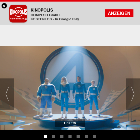
×
Hamburg HafenCity - KINOPOLIS
KINOPOLIS
FILMSUCHE
KONTO
ANZEIGEN
COMPESO GmbH
Kinopolis
KOSTENLOS - In Google Play
TICKETS