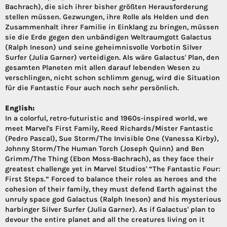
Bachrach), die sich ihrer bisher größten Herausforderung
stellen müssen. Gezwungen, ihre Rolle als Helden und den
Zusammenhalt ihrer Familie in Einklang zu bringen, müssen
sie die Erde gegen den unbändigen Weltraumgott Galactus
(Ralph Ineson) und seine geheimnisvolle Vorbotin Silver
Surfer (Julia Garner) verteidigen. Als wäre Galactus' Plan, den
gesamten Planeten mit allen darauf lebenden Wesen zu
verschlingen, nicht schon schlimm genug, wird die Situation
für die Fantastic Four auch noch sehr persönlich.
English:
In a colorful, retro-futuristic and 1960s-inspired world, we
meet Marvel's First Family, Reed Richards/Mister Fantastic
(Pedro Pascal), Sue Storm/The Invisible One (Vanessa Kirby),
Johnny Storm/The Human Torch (Joseph Quinn) and Ben
Grimm/The Thing (Ebon Moss-Bachrach), as they face their
greatest challenge yet in Marvel Studios' “The Fantastic Four:
First Steps.” Forced to balance their roles as heroes and the
cohesion of their family, they must defend Earth against the
unruly space god Galactus (Ralph Ineson) and his mysterious
harbinger Silver Surfer (Julia Garner). As if Galactus' plan to
devour the entire planet and all the creatures living on it