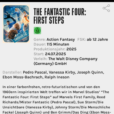
THE FANTASTIC FOUR:
FIRST STEPS
Genre:
Action Fantasy
FSK:
ab 12 Jahre
Dauer:
115 Minuten
Produktionsjahr:
2025
Start:
24.07.2025
Verleih:
The Walt Disney Company
(Germany) GmbH
Darsteller:
Pedro Pascal, Vanessa Kirby, Joseph Quinn,
Ebon Moss-Bachrach, Ralph Ineson
In einer farbenfrohen, retro-futuristischen und von den
1960ern inspirierten Welt treffen wir in Marvel Studios’ “The
Fantastic Four: First Steps” auf Marvels First Family, Reed
Richards/Mister Fantastic (Pedro Pascal), Sue Storm/Die
Unsichtbare (Vanessa Kirby), Johnny Storm/Die Menschliche
Fackel (Joseph Quinn) und Ben Grimm/Das Ding (Ebon Moss-