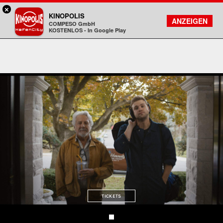
×
Hamburg HafenCity - KINOPOLIS
KINOPOLIS
FILMSUCHE
KONTO
ANZEIGEN
COMPESO GmbH
Kinopolis
KOSTENLOS - In Google Play
TICKETS