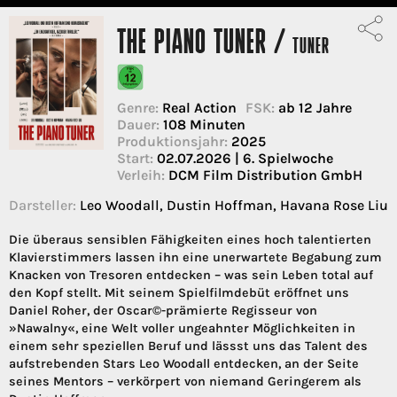
THE PIANO TUNER /
TUNER
Genre:
Real Action
FSK:
ab 12 Jahre
Dauer:
108 Minuten
Produktionsjahr:
2025
Start:
02.07.2026 | 6. Spielwoche
Verleih:
DCM Film Distribution GmbH
Darsteller:
Leo Woodall, Dustin Hoffman, Havana Rose Liu
Die überaus sensiblen Fähigkeiten eines hoch talentierten
Klavierstimmers lassen ihn eine unerwartete Begabung zum
Knacken von Tresoren entdecken – was sein Leben total auf
den Kopf stellt. Mit seinem Spielfilmdebüt eröffnet uns
Daniel Roher, der Oscar©-prämierte Regisseur von
»Nawalny«, eine Welt voller ungeahnter Möglichkeiten in
einem sehr speziellen Beruf und lässst uns das Talent des
aufstrebenden Stars Leo Woodall entdecken, an der Seite
seines Mentors – verkörpert von niemand Geringerem als