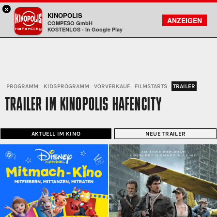
×
Hamburg HafenCity - KINOPOLIS
KINOPOLIS
FILMSUCHE
KONTO
ANZEIGEN
COMPESO GmbH
Kinopolis
KOSTENLOS - In Google Play
PROGRAMM
KIDSPROGRAMM
VORVERKAUF
FILMSTARTS
TRAILER
TRAILER IM KINOPOLIS HAFENCITY
AKTUELL IM KINO
NEUE TRAILER